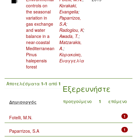
controls on
Korakaki,
the seasonal
Evangelia
;
variation in
Paparrizos,
gas exchange
S.A
;
and water
Radoglou, K
;
balance in a
Awada, T.
;
near-coastal
Matzarakis,
Mediterranean
A.
;
Pinus
Κορακάκη,
halepensis
Ευαγγελία
forest
Αποτελέσματα
1-1
από
1
Εξερευνήστε
προηγούμενο
1
επόμενο
Δημιουργός
1
Fotelli, M.N.
1
Paparrizos, S.A