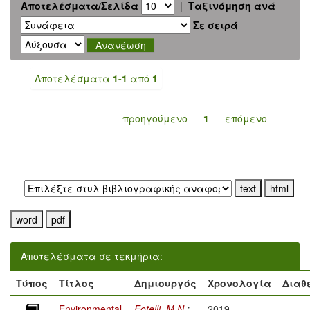
Αποτελέσματα/Σελίδα
|
Ταξινόμηση ανά
Σε σειρά
Αποτελέσματα
1-1
από
1
προηγούμενο
1
επόμενο
Εξαγωγή σε:
Αποτελέσματα σε τεκμήρια:
Τύπος
Τίτλος
Δημιουργός
Χρονολογία
Διαθ
Environmental
Fotelli, M.N.
;
2019