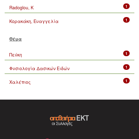
1
Radoglou, K
1
Κορακάκη, Ευαγγελία
Θέμα
1
Πεύκη
1
Φυσιολογία Δασικών Ειδών
1
Χαλέπιος