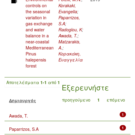
controls on
Korakaki,
the seasonal
Evangelia
;
variation in
Paparrizos,
gas exchange
S.A
;
and water
Radoglou, K
;
balance in a
Awada, T.
;
near-coastal
Matzarakis,
Mediterranean
A.
;
Pinus
Κορακάκη,
halepensis
Ευαγγελία
forest
Αποτελέσματα
1-1
από
1
Εξερευνήστε
προηγούμενο
1
επόμενο
Δημιουργός
1
Awada, T.
1
Paparrizos, S.A