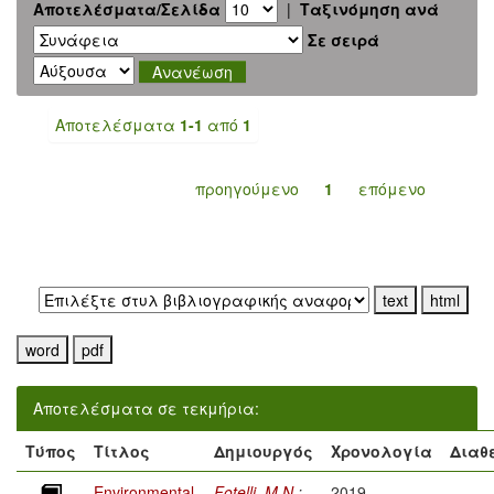
Αποτελέσματα/Σελίδα
|
Ταξινόμηση ανά
Σε σειρά
Αποτελέσματα
1-1
από
1
προηγούμενο
1
επόμενο
Εξαγωγή σε:
Αποτελέσματα σε τεκμήρια:
Τύπος
Τίτλος
Δημιουργός
Χρονολογία
Διαθ
Environmental
Fotelli, M.N.
;
2019