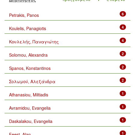
6
Petrakis, Panos
4
Koulelis, Panagiotis
4
Κουλελής, Παναγιώτης
2
Solomou, Alexandra
2
Spanos, Konstantinos
2
Σολωμού, Αλεξάνδρα
1
Athanasiou, Miltiadis
1
Avramidou, Evangelia
1
Daskalakou, Evangelia
1
Feest, Alan