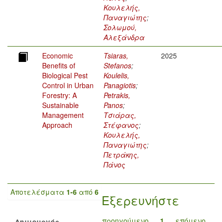
Κουλελής,
Παναγιώτης
;
Σολωμού,
Αλεξάνδρα
Economic
Tsiaras,
2025
Benefits of
Stefanos
;
Biological Pest
Koulelis,
Control in Urban
Panagiotis
;
Forestry: A
Petrakis,
Sustainable
Panos
;
Management
Τσιάρας,
Approach
Στέφανος
;
Κουλελής,
Παναγιώτης
;
Πετράκης,
Πάνος
Αποτελέσματα
1-6
από
6
Εξερευνήστε
προηγούμενο
1
επόμενο
Δημιουργός