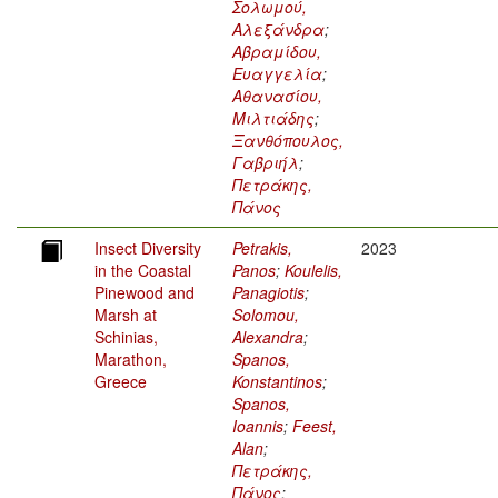
Σολωμού,
Αλεξάνδρα
;
Αβραμίδου,
Ευαγγελία
;
Αθανασίου,
Μιλτιάδης
;
Ξανθόπουλος,
Γαβριήλ
;
Πετράκης,
Πάνος
Insect Diversity
Petrakis,
2023
in the Coastal
Panos
;
Koulelis,
Pinewood and
Panagiotis
;
Marsh at
Solomou,
Schinias,
Alexandra
;
Marathon,
Spanos,
Greece
Konstantinos
;
Spanos,
Ioannis
;
Feest,
Alan
;
Πετράκης,
Πάνος
;