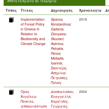
Αποτελέσματα σε τεκμήρια:
Τύπος
Τίτλος
Δημιουργός
Χρονολογία
Δ
Implementation
Spanos,
2018
of Forest Policy
Konstantinos
;
in Greece in
Gaitanis,
Relation to
Dionysios
;
Biodiversity and
Skouteri,
Climate Change
Asimina
;
Petrakis,
Panos
;
Meliadis,
Ioannis
;
Σκουτέρη,
Ασημίνα
;
Πετράκης,
Πάνος
Όρος
Δασκαλάκου,
2004
Αιγάλεω-
Ευαγγελία
;
Ποικίλο,
Καρέτσος,
αποκατάσταση
Γεώργιος
;