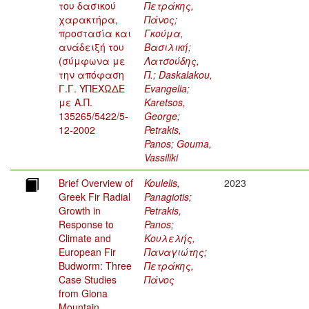
του δασικού
Πετράκης,
χαρακτήρα,
Πάνος
;
προστασία και
Γκούμα,
ανάδειξή του
Βασιλική
;
(σύμφωνα με
Λατσούδης,
την απόφαση
Π.
;
Daskalakou,
Γ.Γ. ΥΠΕΧΩΔΕ
Evangelia
;
με Α.Π.
Karetsos,
135265/5422/5-
George
;
12-2002
Petrakis,
Panos
;
Gouma,
Vassiliki
Brief Overview of
Koulelis,
2023
Greek Fir Radial
Panagiotis
;
Growth in
Petrakis,
Response to
Panos
;
Climate and
Κουλελής,
European Fir
Παναγιώτης
;
Budworm: Three
Πετράκης,
Case Studies
Πάνος
from Giona
Mountain,