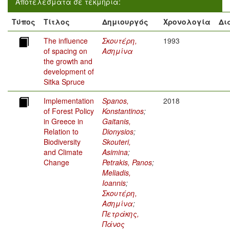
Αποτελέσματα σε τεκμήρια:
Τύπος
Τίτλος
Δημιουργός
Χρονολογία
Δι
The influence
Σκουτέρη,
1993
of spacing on
Ασημίνα
the growth and
development of
Sitka Spruce
Implementation
Spanos,
2018
of Forest Policy
Konstantinos
;
in Greece in
Gaitanis,
Relation to
Dionysios
;
Biodiversity
Skouteri,
and Climate
Asimina
;
Change
Petrakis, Panos
;
Meliadis,
Ioannis
;
Σκουτέρη,
Ασημίνα
;
Πετράκης,
Πάνος