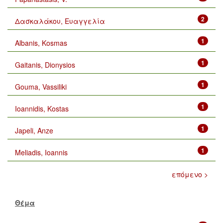
2
Δασκαλάκου, Ευαγγελία
1
Albanis, Kosmas
1
Gaitanis, Dionysios
1
Gouma, Vassiliki
1
Ioannidis, Kostas
1
Japeli, Anze
1
Meliadis, Ioannis
επόμενο >
Θέμα