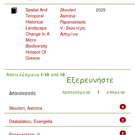
Spatial And
Skouteri,
2025
Temporal
Asimina
;
Historical
Papanastasis,
Landscape
V.
;
Σκουτέρη,
Change In A
Ασημίνα
Micro
Biodiversity
Hotspot Of
Greece
Αποτελέσματα
1-10
από
10
Εξερευνήστε
προηγούμενο
1
επόμενο
Δημιουργός
9
Skouteri, Asimina
2
Daskalakou, Evangelia
2
Papanastasis, V.