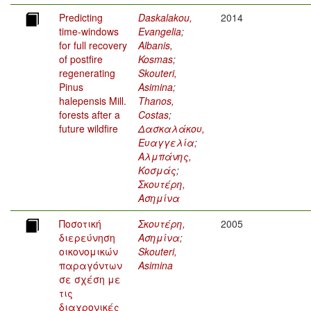
Predicting
Daskalakou,
2014
time-windows
Evangelia
;
for full recovery
Albanis,
of postfire
Kosmas
;
regenerating
Skouteri,
Pinus
Asimina
;
halepensis Mill.
Thanos,
forests after a
Costas
;
future wildfire
Δασκαλάκου,
Ευαγγελία
;
Αλμπάνης,
Κοσμάς
;
Σκουτέρη,
Ασημίνα
Ποσοτική
Σκουτέρη,
2005
διερεύνηση
Ασημίνα
;
οικονομικών
Skouteri,
παραγόντων
Asimina
σε σχέση με
τις
διαχρονικές