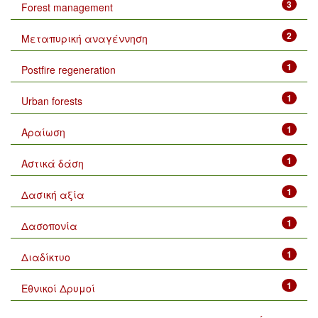
3
Forest management
2
Μεταπυρική αναγέννηση
1
Postfire regeneration
1
Urban forests
1
Αραίωση
1
Αστικά δάση
1
Δασική αξία
1
Δασοπονία
1
Διαδίκτυο
1
Εθνικοί Δρυμοί