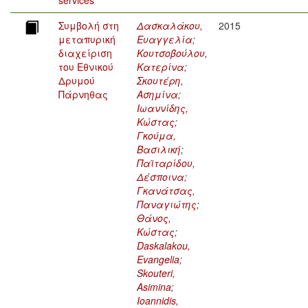
services
Συμβολή στη
Δασκαλάκου,
2015
μεταπυρική
Ευαγγελία
;
διαχείριση
Κουτσοβούλου,
του Εθνικού
Κατερίνα
;
Δρυμού
Σκουτέρη,
Πάρνηθας
Ασημίνα
;
Ιωαννίδης,
Κώστας
;
Γκούμα,
Βασιλική
;
Παϊταρίδου,
Δέσποινα
;
Γκανάτσας,
Παναγιώτης
;
Θάνος,
Κώστας
;
Daskalakou,
Evangelia
;
Skouteri,
Asimina
;
Ioannidis,