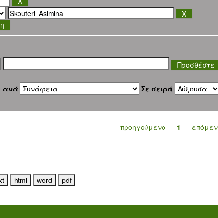
ση
η ανά
Σε σειρά
προηγούμενο
1
επόμεν