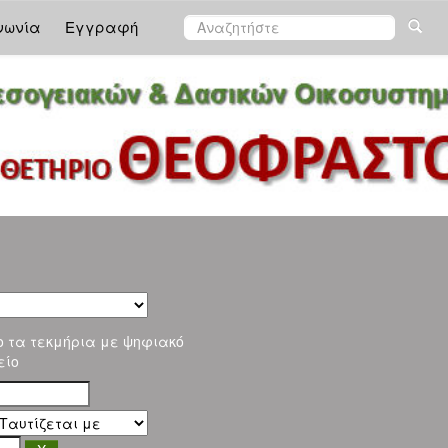
νωνία
Εγγραφή
ο τα τεκμήρια με ψηφιακό
είο