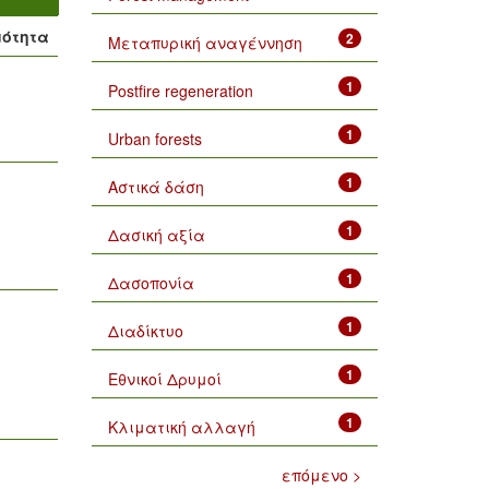
μότητα
2
Μεταπυρική αναγέννηση
1
Postfire regeneration
1
Urban forests
1
Αστικά δάση
1
Δασική αξία
1
Δασοπονία
1
Διαδίκτυο
1
Εθνικοί Δρυμοί
1
Κλιματική αλλαγή
επόμενο >