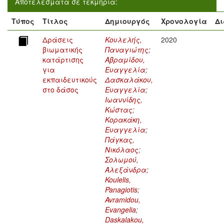
Αποτελέσματα σε τεκμήρια:
Τύπος
Τίτλος
Δημιουργός
Χρονολογία
Δι
Δράσεις
Κουλελής,
2020
βιωματικής
Παναγιώτης
;
κατάρτισης
Αβραμίδου,
για
Ευαγγελία
;
εκπαιδευτικούς
Δασκαλάκου,
στο δάσος
Ευαγγελία
;
Ιωαννίδης,
Κώστας
;
Κορακάκη,
Ευαγγελία
;
Πάγκας,
Νικόλαος
;
Σολωμού,
Αλεξάνδρα
;
Koulelis,
Panagiotis
;
Avramidou,
Evangelia
;
Daskalakou,