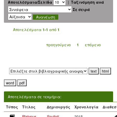
Αποτελέσματα/Σελίδα
|
Ταξινόμηση ανά
Σε σειρά
Αποτελέσματα
1-1
από
1
προηγούμενο
1
επόμενο
Εξαγωγή σε:
Αποτελέσματα σε τεκμήρια:
Τύπος
Τίτλος
Δημιουργός
Χρονολογία
Διαθεσ
Platypus
Soulioti,
2015