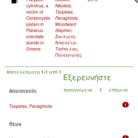
cylindrus, a
Nikoleta
;
vector of
Tsopelas,
Ceratocystis
Panaghiotis
;
platani in
Woodward
Platanus
Stephen
;
orientalis
Σουλιώτη,
stands in
Νικολέτα
;
Greece
Τσόπελας,
Παναγιώτης
Αποτελέσματα
1-1
από
1
Εξερευνήστε
προηγούμενο
1
επόμενο
Δημιουργός
1
Tsopelas, Panaghiotis
Θέμα
1