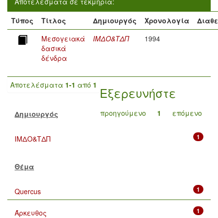
Αποτελέσματα σε τεκμήρια:
Τύπος
Τίτλος
Δημιουργός
Χρονολογία
Διαθ
Μεσογειακά
ΙΜΔΟ&ΤΔΠ
1994
δασικά
δένδρα
Αποτελέσματα
1-1
από
1
Εξερευνήστε
προηγούμενο
1
επόμενο
Δημιουργός
1
ΙΜΔΟ&ΤΔΠ
Θέμα
1
Quercus
1
Άρκευθος