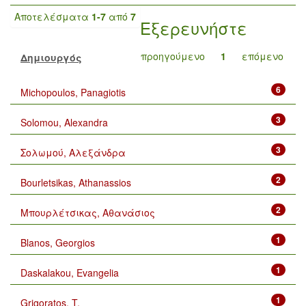
Αποτελέσματα
1-7
από
7
Εξερευνήστε
προηγούμενο
1
επόμενο
Δημιουργός
6
Michopoulos, Panagiotis
3
Solomou, Alexandra
3
Σολωμού, Αλεξάνδρα
2
Bourletsikas, Athanassios
2
Μπουρλέτσικας, Αθανάσιος
1
Blanos, Georgios
1
Daskalakou, Evangelia
1
Grigoratos, T.