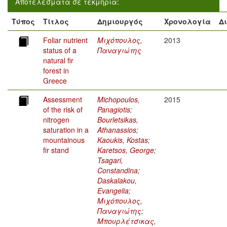
Αποτελέσματα σε τεκμήρια:
Τύπος
Τίτλος
Δημιουργός
Χρονολογία
Δ
Foliar nutrient
Μιχόπουλος,
2013
status of a
Παναγιώτης
natural fir
forest in
Greece
Assessment
Michopoulos,
2015
of the risk of
Panagiotis
;
nitrogen
Bourletsikas,
saturation in a
Athanassios
;
mountainous
Kaoukis, Kostas
;
fir stand
Karetsos, George
;
Tsagari,
Constandina
;
Daskalakou,
Evangelia
;
Μιχόπουλος,
Παναγιώτης
;
Μπουρλέτσικας,