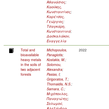
Αθανάσιος
;
Καούκης,
Κωνσταντίνος
;
Καρέτσος,
Γεώργιος
;
Τσαγκάρη,
Κωνσταντινιά
;
Δασκαλάκου,
Ευαγγελία
Total and
Michopoulos,
2022
bioavailable
Panagiotis
;
heavy metals
Kostakis, M.
;
in the soils of
Solomou,
two adjacent
Alexandra
;
forests
Pasias, I
;
Grigoratos, T.
;
Thomaidis, N.S.
;
Samara, C.
;
Μιχόπουλος,
Παναγιώτης
;
Σολωμού,
Αλεξάνδρα