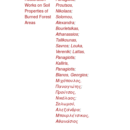
Works on Soil
Proutsos,
Properties of
Nikolaos
;
Burned Forest
Solomou,
Areas
Alexandra
;
Bourletsikas,
Athanassios
;
Tsilikounas,
Savros
;
Louka,
Vereniki
;
Lattas,
Panagiotis
;
Kalliris,
Panagiotis
;
Blanos, Georgios
;
Μιχόπουλος,
Παναγιώτης
;
Προύτσος,
Νικόλαος
;
Σολωμού,
Αλεξάνδρα
;
Μπουρλέτσικας,
Αθανάσιος