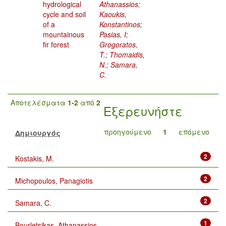
hydrological
Athanassios
;
cycle and soil
Kaoukis,
of a
Konstantinos
;
mountainous
Pasias, I
;
fir forest
Grogoratos,
T.
;
Thomaidis,
N.
;
Samara,
C.
Αποτελέσματα
1-2
από
2
Εξερευνήστε
προηγούμενο
1
επόμενο
Δημιουργός
2
Kostakis, M.
2
Michopoulos, Panagiotis
2
Samara, C.
1
Bourletsikas, Athanassios