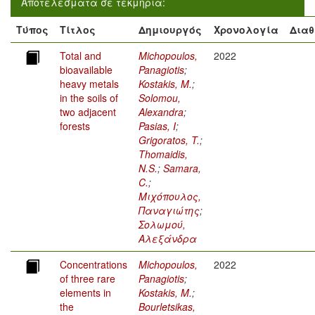
Αποτελέσματα σε τεκμήρια:
Τύπος
Τίτλος
Δημιουργός
Χρονολογία
Διαθ
Total and
Michopoulos,
2022
bioavailable
Panagiotis
;
heavy metals
Kostakis, M.
;
in the soils of
Solomou,
two adjacent
Alexandra
;
forests
Pasias, I
;
Grigoratos, T.
;
Thomaidis,
N.S.
;
Samara,
C.
;
Μιχόπουλος,
Παναγιώτης
;
Σολωμού,
Αλεξάνδρα
Concentrations
Michopoulos,
2022
of three rare
Panagiotis
;
elements in
Kostakis, M.
;
the
Bourletsikas,