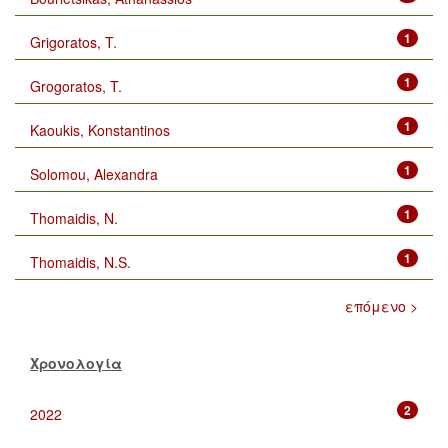
1
Grigoratos, T.
1
Grogoratos, T.
1
Kaoukis, Konstantinos
1
Solomou, Alexandra
1
Thomaidis, N.
1
Thomaidis, N.S.
επόμενο >
Χρονολογία
2
2022