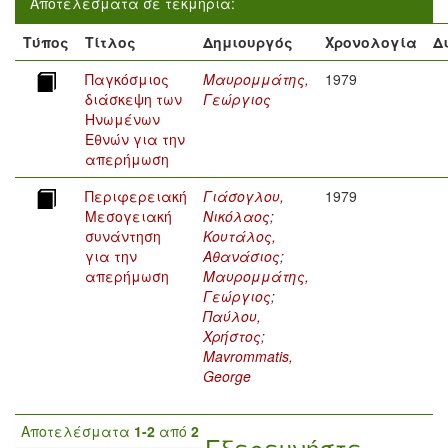
Αποτελέσματα σε τεκμήρια:
Τύπος
Τίτλος
Δημιουργός
Χρονολογία
Δ
Παγκόσμιος
Μαυρομμάτης,
1979
διάσκεψη των
Γεώργιος
Ηνωμένων
Εθνών για την
απερήμωση
Περιφερειακή
Γιάσογλου,
1979
Μεσογειακή
Νικόλαος
;
συνάντηση
Κουτάλος,
για την
Αθανάσιος
;
απερήμωση
Μαυρομμάτης,
Γεώργιος
;
Παύλου,
Χρήστος
;
Mavrommatis,
George
Αποτελέσματα
1-2
από
2
Εξερευνήστε