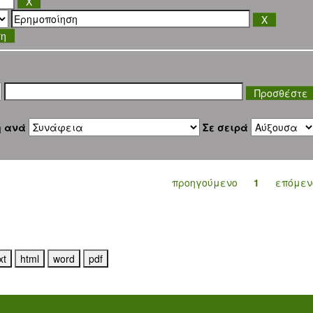
ση
η ανά
Σε σειρά
προηγούμενο
1
επόμεν