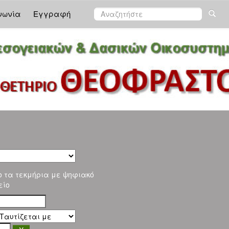
νωνία
Εγγραφή
ο τα τεκμήρια με ψηφιακό
είο