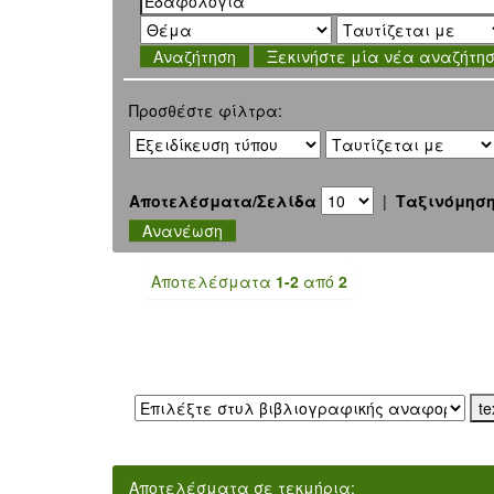
Ξεκινήστε μία νέα αναζήτη
Προσθέστε φίλτρα:
Αποτελέσματα/Σελίδα
|
Ταξινόμησ
Αποτελέσματα
1-2
από
2
Εξαγωγή σε:
Αποτελέσματα σε τεκμήρια: