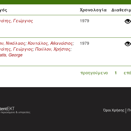
γός
Χρονολογία
Διαθεσι
άτης, Γεώργιος
1979
υ, Νικόλαος
;
Κουτάλος, Αθανάσιος
;
1979
άτης, Γεώργιος
;
Παύλου, Χρήστος
;
tis, George
προηγούμενο
1
επ