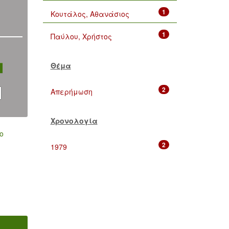
1
Κουτάλος, Αθανάσιος
1
Παύλου, Χρήστος
Θέμα
2
Απερήμωση
Χρονολογία
ο
2
1979