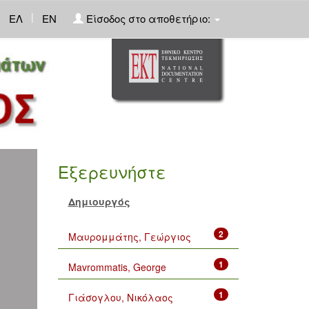
|
ΕΛ
EN
Είσοδος στο αποθετήριο:
Εξερευνήστε
Δημιουργός
2
Μαυρομμάτης, Γεώργιος
1
Mavrommatis, George
1
Γιάσογλου, Νικόλαος