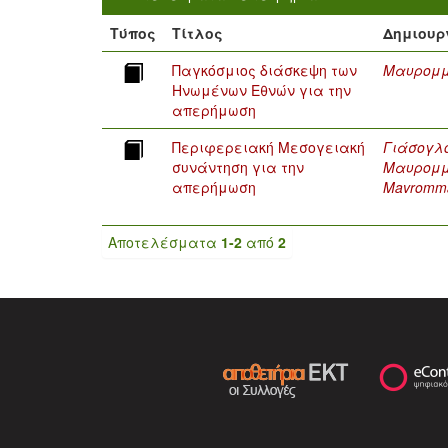
Τύπος
Τίτλος
Δημιουρ
Παγκόσμιος διάσκεψη των
Μαυρομμ
Ηνωμένων Εθνών για την
απερήμωση
Περιφερειακή Μεσογειακή
Γιάσογλο
συνάντηση για την
Μαυρομμ
απερήμωση
Mavromma
Αποτελέσματα
1-2
από
2