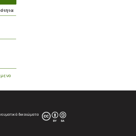
μότητα
όμενο