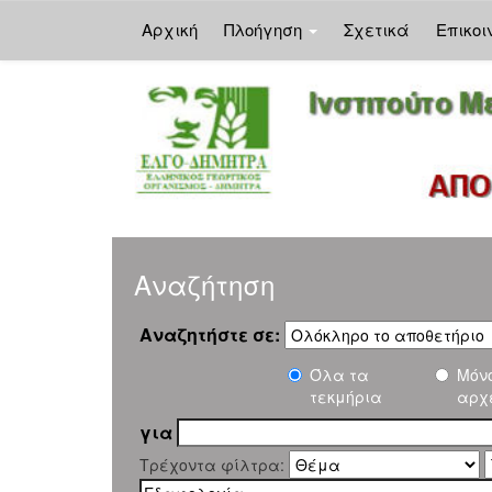
Αρχική
Πλοήγηση
Σχετικά
Επικοι
Skip
navigation
Αναζήτηση
Αναζητήστε σε:
Όλα τα
Μόν
τεκμήρια
αρχ
για
Τρέχοντα φίλτρα: