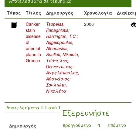
Αποτελέσματα σε τεκμήρια:
Τύπος
Τίτλος
Δημιουργός
Χρονολογία
Διαθεσι
Canker
Tsopelas,
2006
stain
Panaghiotis
;
disease
Harrington, T.C.
;
of
Aggelopoulos,
oriental
Athanasios
;
plane in
Soulioti, Nikoleta
;
Greece
Τσόπελας,
Παναγιώτης
;
Αγγελόπουλος,
Αθανάσιος
;
Σουλιώτη,
Νικολέτα
Αποτελέσματα
1-1
από
1
Εξερευνήστε
προηγούμενο
1
επόμενο
Δημιουργός