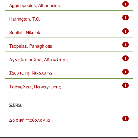
1
Aggelopoulos, Athanasios
1
Harrington, T.C.
1
Soulioti, Nikoleta
1
Tsopelas, Panaghiotis
1
Αγγελόπουλος, Αθανάσιος
1
Σουλιώτη, Νικολέτα
1
Τσόπελας, Παναγιώτης
Θέμα
1
Δασική παθολογία