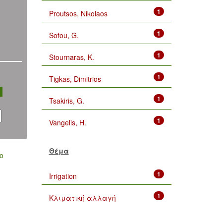
1
Proutsos, Nikolaos
1
Sofou, G.
1
Stournaras, K.
1
Tigkas, Dimitrios
1
Tsakiris, G.
1
Vangelis, H.
Θέμα
ο
1
Irrigation
1
Κλιματική αλλαγή