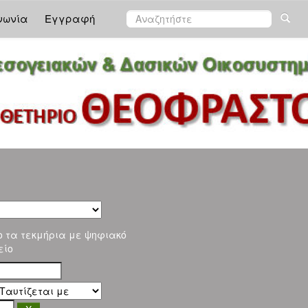
νωνία
Εγγραφή
ο τα τεκμήρια με ψηφιακό
είο