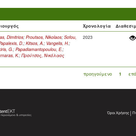
ιουργός
Χρονολογία
Διαθεσι
as, Dimitrios
;
Proutsos, Nikolaos
;
Sofou,
2023
Papalexis, D.
;
Kitsos, A.
;
Vangelis, H.
;
iris, G.
;
Papadiamantopoulou, E.
;
rnaras, K.
;
Προύτσος, Νικόλαος
προηγούμενο
1
επ