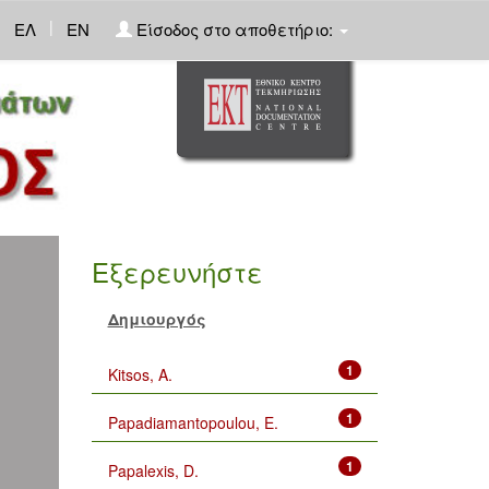
|
ΕΛ
EN
Είσοδος στο αποθετήριο:
Εξερευνήστε
Δημιουργός
1
Kitsos, A.
1
Papadiamantopoulou, E.
1
Papalexis, D.