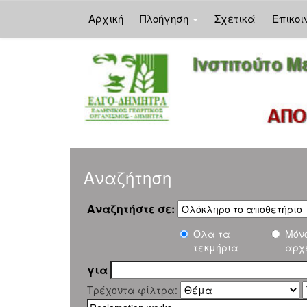
Αρχική
Πλοήγηση
Σχετικά
Επικοι
Skip
navigation
Αναζήτηση
Αναζητήστε σε:
Όλα τα
Μόν
τεκμήρια
αρχ
για
Τρέχοντα φίλτρα: