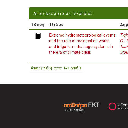
Αποτελέσματα σε τεκμήρια:
Τύπος
Τίτλος
Δημ
Extreme hydrometeorological events
Tigk
and the role of reclamation works
G.
;
and irrigation - drainage systems in
Tsak
the era of climate crisis
Stou
Αποτελέσματα
1-1
από
1