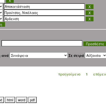
ση
η ανά
Σε σειρά
προηγούμενο
1
επόμεν