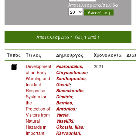
Αποτελέσματα/σελίδα
Αποτελέσματα 1 έως 1 από 1
Τύπος
Τίτλος
Δημιουργός
Χρονολογία
Δια
Development
Psaroudakis,
2021
of an Early
Chrysostomos
;
Warning and
Xanthopoulos,
Incident
Gavriil
;
Response
Stavrakoudis,
System for
Dimitris
;
the
Barnias,
Protection of
Antonios
;
Visitors from
Varela,
Natural
Vassiliki
;
Hazards in
Gkotsis, Ilias
;
Important
Karvouniari,