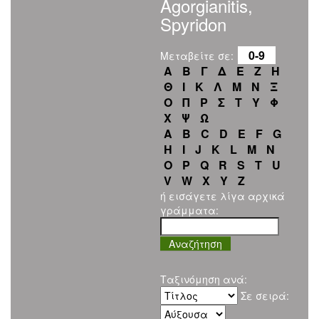
Agorgianitis,
Spyridon
0-9
Μεταβείτε σε:
Α
Β
Γ
Δ
Ε
Ζ
Η
Θ
Ι
Κ
Λ
Μ
Ν
Ξ
Ο
Π
Ρ
Σ
Τ
Υ
Φ
Χ
Ψ
Ω
A
B
C
D
E
F
G
H
I
J
K
L
M
N
O
P
Q
R
S
T
U
V
W
X
Y
Z
ή εισάγετε λίγα αρχικά
γράμματα:
Ταξινόμηση ανά:
Σε σειρά: