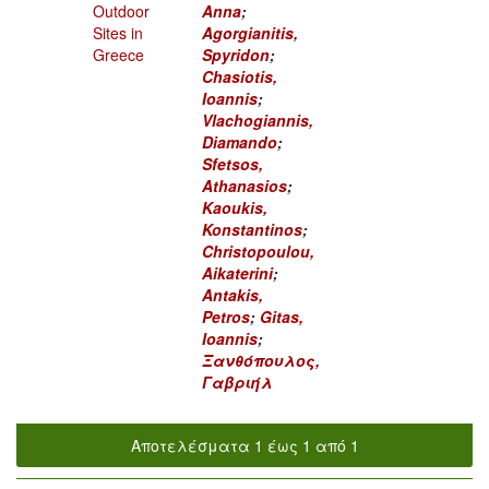
Outdoor
Anna
;
Sites in
Agorgianitis,
Greece
Spyridon
;
Chasiotis,
Ioannis
;
Vlachogiannis,
Diamando
;
Sfetsos,
Athanasios
;
Kaoukis,
Konstantinos
;
Christopoulou,
Aikaterini
;
Antakis,
Petros
;
Gitas,
Ioannis
;
Ξανθόπουλος,
Γαβριήλ
Αποτελέσματα 1 έως 1 από 1