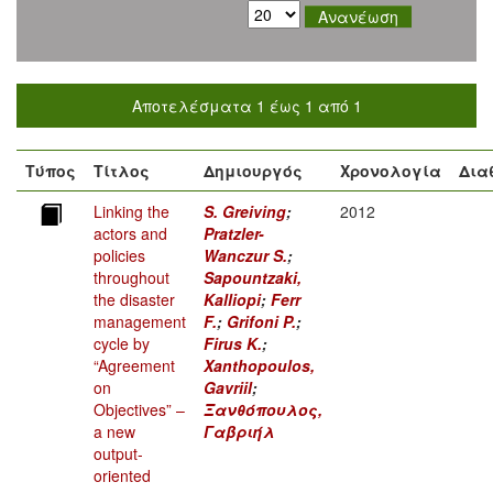
Αποτελέσματα 1 έως 1 από 1
Τύπος
Τίτλος
Δημιουργός
Χρονολογία
Δια
Linking the
S. Greiving
;
2012
actors and
Pratzler-
policies
Wanczur S.
;
throughout
Sapountzaki,
the disaster
Kalliopi
;
Ferr
management
F.
;
Grifoni P.
;
cycle by
Firus K.
;
“Agreement
Xanthopoulos,
on
Gavriil
;
Objectives” –
Ξανθόπουλος,
a new
Γαβριήλ
output-
oriented