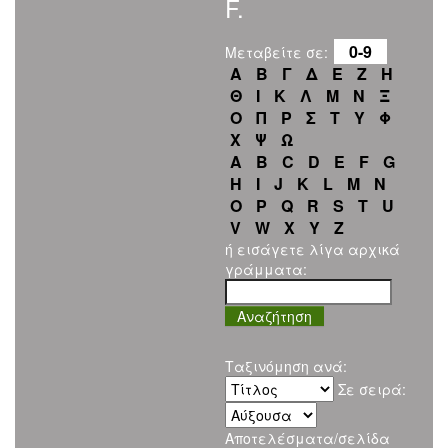
F.
0-9
Μεταβείτε σε:
Α
Β
Γ
Δ
Ε
Ζ
Η
Θ
Ι
Κ
Λ
Μ
Ν
Ξ
Ο
Π
Ρ
Σ
Τ
Υ
Φ
Χ
Ψ
Ω
A
B
C
D
E
F
G
H
I
J
K
L
M
N
O
P
Q
R
S
T
U
V
W
X
Y
Z
ή εισάγετε λίγα αρχικά
γράμματα:
Ταξινόμηση ανά:
Σε σειρά:
Αποτελέσματα/σελίδα