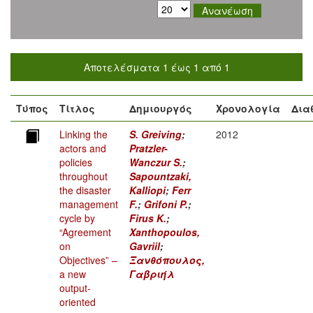
Αποτελέσματα 1 έως 1 από 1
Τύπος
Τίτλος
Δημιουργός
Χρονολογία
Δια
Linking the
S. Greiving
;
2012
actors and
Pratzler-
policies
Wanczur S.
;
throughout
Sapountzaki,
the disaster
Kalliopi
;
Ferr
management
F.
;
Grifoni P.
;
cycle by
Firus K.
;
“Agreement
Xanthopoulos,
on
Gavriil
;
Objectives” –
Ξανθόπουλος,
a new
Γαβριήλ
output-
oriented