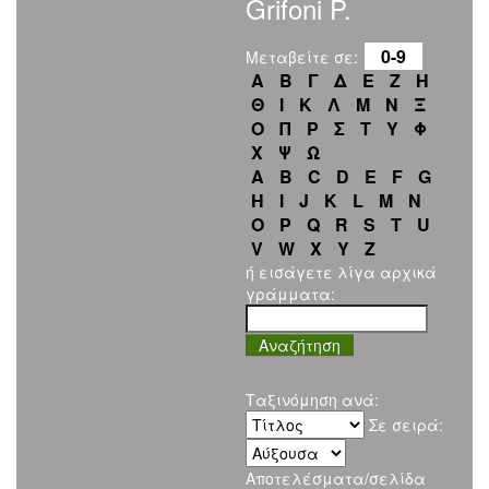
Grifoni P.
0-9
Μεταβείτε σε:
Α
Β
Γ
Δ
Ε
Ζ
Η
Θ
Ι
Κ
Λ
Μ
Ν
Ξ
Ο
Π
Ρ
Σ
Τ
Υ
Φ
Χ
Ψ
Ω
A
B
C
D
E
F
G
H
I
J
K
L
M
N
O
P
Q
R
S
T
U
V
W
X
Y
Z
ή εισάγετε λίγα αρχικά
γράμματα:
Ταξινόμηση ανά:
Σε σειρά:
Αποτελέσματα/σελίδα