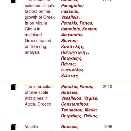
selected climatic
Panagiotis
;
factors on the
Fassouli,
growth of Greek
Vassileia
;
fir on Mount
Petrakis, Panos
;
Giona in
Ioannidis, Kostas
;
mainland
Alexandris,
Greece based
Stavros
;
on tree ring
Κουλελής,
analysis
Παναγιώτης
;
Πετράκης,
Πάνος
;
Ιωαννίδης,
Κώστας
The interaction
Petrakis, Panos
;
2010
of pine scale
Roussis,
with pines in
Vassileios
;
Vagias,
Attica, Greece
Constantinos
;
Tsoukatou, Maria
;
Πετράκης, Πάνος
Volatile
Roussis,
1995