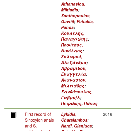
Athanasiou,
Miltiadis
;
Xanthopoulos,
Gavriil
;
Petrakis,
Panos
;
Κουλελής,
Παναγιώτης
;
Προύτσος,
Νικόλαος
;
Σολωμού,
Αλεξάνδρα
;
Αβραμίδου,
Ευαγγελία
;
Αθανασίου,
Μιλτιάδης
;
Ξανθόπουλος,
Γαβριήλ
;
Πετράκης, Πάνος
First record of
Lykidis,
2016
Sinoxylon anale
Charalambos
;
and S.
Nardi, Gianluca
;