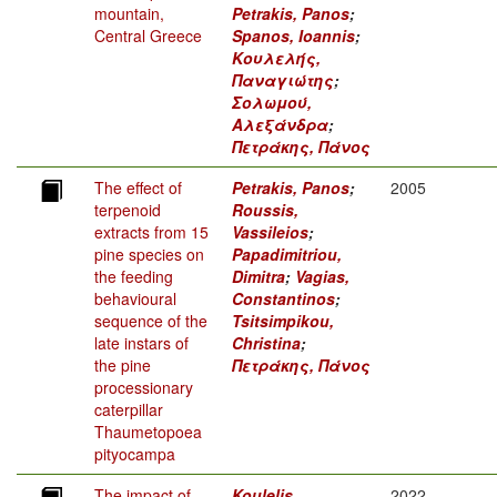
mountain,
Petrakis, Panos
;
Central Greece
Spanos, Ioannis
;
Κουλελής,
Παναγιώτης
;
Σολωμού,
Αλεξάνδρα
;
Πετράκης, Πάνος
The effect of
Petrakis, Panos
;
2005
terpenoid
Roussis,
extracts from 15
Vassileios
;
pine species on
Papadimitriou,
the feeding
Dimitra
;
Vagias,
behavioural
Constantinos
;
sequence of the
Tsitsimpikou,
late instars of
Christina
;
the pine
Πετράκης, Πάνος
processionary
caterpillar
Thaumetopoea
pityocampa
The impact of
Koulelis,
2022