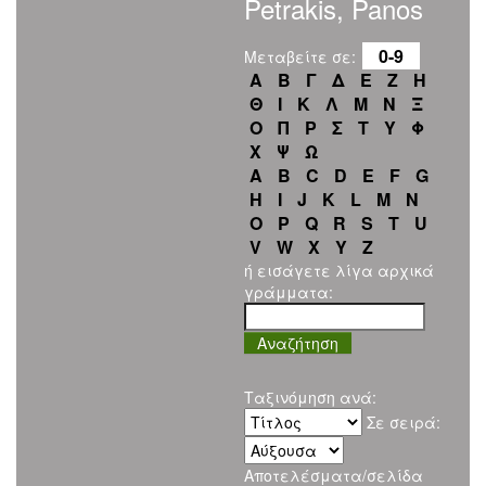
Petrakis, Panos
0-9
Μεταβείτε σε:
Α
Β
Γ
Δ
Ε
Ζ
Η
Θ
Ι
Κ
Λ
Μ
Ν
Ξ
Ο
Π
Ρ
Σ
Τ
Υ
Φ
Χ
Ψ
Ω
A
B
C
D
E
F
G
H
I
J
K
L
M
N
O
P
Q
R
S
T
U
V
W
X
Y
Z
ή εισάγετε λίγα αρχικά
γράμματα:
Ταξινόμηση ανά:
Σε σειρά:
Αποτελέσματα/σελίδα