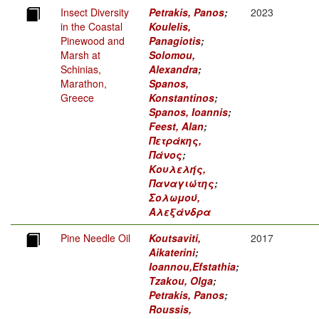
Insect Diversity
Petrakis, Panos
;
2023
in the Coastal
Koulelis,
Pinewood and
Panagiotis
;
Marsh at
Solomou,
Schinias,
Alexandra
;
Marathon,
Spanos,
Greece
Konstantinos
;
Spanos, Ioannis
;
Feest, Alan
;
Πετράκης,
Πάνος
;
Κουλελής,
Παναγιώτης
;
Σολωμού,
Αλεξάνδρα
Pine Needle Oil
Koutsaviti,
2017
Aikaterini
;
Ioannou,Efstathia
;
Tzakou, Olga
;
Petrakis, Panos
;
Roussis,