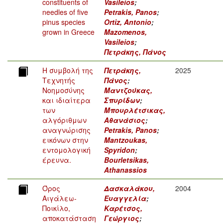
constituents of
Vasileios
;
needles of five
Petrakis, Panos
;
pinus species
Ortiz, Antonio
;
grown in Greece
Mazomenos,
Vasileios
;
Πετράκης, Πάνος
Η συμβολή της
Πετράκης,
2025
Τεχνητής
Πάνος
;
Νοημοσύνης
Μαντζούκας,
και ιδιαίτερα
Σπυρίδων
;
των
Μπουρλέτσικας,
αλγόριθμων
Αθανάσιος
;
αναγνώρισης
Petrakis, Panos
;
εικόνων στην
Mantzoukas,
εντομολογική
Spyridon
;
έρευνα.
Bourletsikas,
Athanassios
Όρος
Δασκαλάκου,
2004
Αιγάλεω-
Ευαγγελία
;
Ποικίλο,
Καρέτσος,
αποκατάσταση
Γεώργιος
;