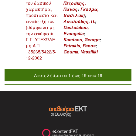
του δασικού
Πετράκης,
χαρακτήρα,
Πάνος
;
Γκούμα,
προστασία και
Βασιλική
;
ανάδειξή του
Λατσούδης, Π.
;
(σύμφωνα με
Daskalakou,
την απόφαση
Evangelia
;
Γ.Γ. ΥΠΕΧΩΔΕ
Karetsos, George
;
με Α.Π.
Petrakis, Panos
;
135265/5422/5-
Gouma, Vassiliki
12-2002
Αποτελέσματα 1 έως 19 από 19