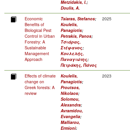
Metzidakis, I.
;
Doulis, A.
Economic
Tsiaras, Stefanos
;
2025
Benefits of
Koulelis,
Biological Pest
Panagiotis
;
Control in Urban
Petrakis, Panos
;
Forestry: A
Τσιάρας,
Sustainable
Στέφανος
;
Management
Κουλελής,
Approach
Παναγιώτης
;
Πετράκης, Πάνος
Effects of climate
Koulelis,
2023
change on
Panagiotis
;
Greek forests: A
Proutsos,
review
Nikolaos
;
Solomou,
Alexandra
;
Avramidou,
Evangelia
;
Malliarou,
Ermioni
;