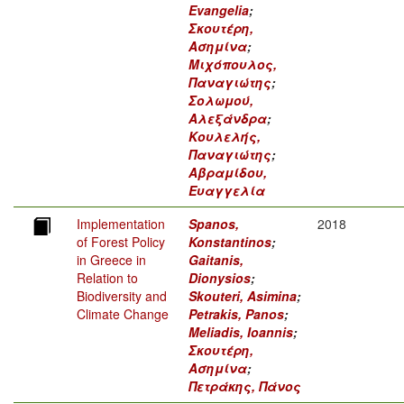
Evangelia
;
Σκουτέρη,
Ασημίνα
;
Μιχόπουλος,
Παναγιώτης
;
Σολωμού,
Αλεξάνδρα
;
Κουλελής,
Παναγιώτης
;
Αβραμίδου,
Ευαγγελία
Implementation
Spanos,
2018
of Forest Policy
Konstantinos
;
in Greece in
Gaitanis,
Relation to
Dionysios
;
Biodiversity and
Skouteri, Asimina
;
Climate Change
Petrakis, Panos
;
Meliadis, Ioannis
;
Σκουτέρη,
Ασημίνα
;
Πετράκης, Πάνος