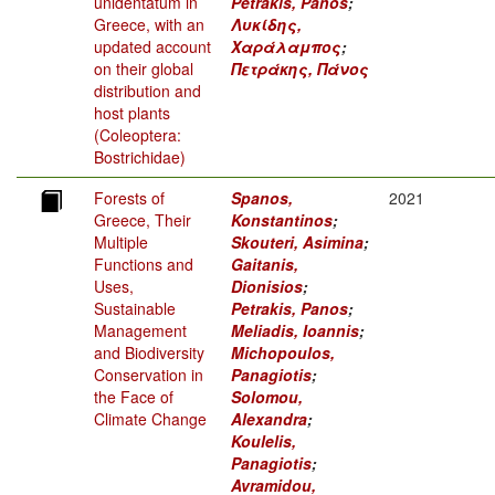
unidentatum in
Petrakis, Panos
;
Greece, with an
Λυκίδης,
updated account
Χαράλαμπος
;
on their global
Πετράκης, Πάνος
distribution and
host plants
(Coleoptera:
Bostrichidae)
Forests of
Spanos,
2021
Greece, Their
Konstantinos
;
Multiple
Skouteri, Asimina
;
Functions and
Gaitanis,
Uses,
Dionisios
;
Sustainable
Petrakis, Panos
;
Management
Meliadis, Ioannis
;
and Biodiversity
Michopoulos,
Conservation in
Panagiotis
;
the Face of
Solomou,
Climate Change
Alexandra
;
Koulelis,
Panagiotis
;
Avramidou,