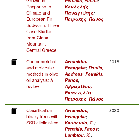
Growth in
Petrakis, Panos
;
Response to
Κουλελής,
Climate and
Παναγιώτης
;
European Fir
Πετράκης, Πάνος
Budworm: Three
Case Studies
from Giona
Mountain,
Central Greece
Chemometrical
Avramidou,
2018
and molecular
Evangelia
;
Doulis,
methods in olive
Andreas
;
Petrakis,
oil analysis: A
Panos
;
review
Αβραμίδου,
Ευαγγελία
;
Πετράκης, Πάνος
Classification
Avramidou,
2020
binary trees with
Evangelia
;
SSR allelic sizes
Koubouris, G.
;
Petrakis, Panos
;
Lambrou, K.
;