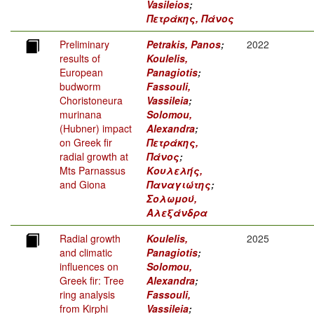
Vasileios
;
Πετράκης, Πάνος
Preliminary
Petrakis, Panos
;
2022
results of
Koulelis,
European
Panagiotis
;
budworm
Fassouli,
Choristoneura
Vassileia
;
murinana
Solomou,
(Hubner) impact
Alexandra
;
on Greek fir
Πετράκης,
radial growth at
Πάνος
;
Mts Parnassus
Κουλελής,
and Giona
Παναγιώτης
;
Σολωμού,
Αλεξάνδρα
Radial growth
Koulelis,
2025
and climatic
Panagiotis
;
influences on
Solomou,
Greek fir: Tree
Alexandra
;
ring analysis
Fassouli,
from Kirphi
Vassileia
;