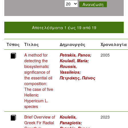
Αποτελέσματα 1 έως 19 από 19
Τύπος
Τίτλος
Δημιουργός
Χρονολογία
A method for
Petrakis, Panos
;
2005
detecting the
Kouladi, Maria
;
biosystematic
Roussis,
significance of
Vassileios
;
the essential oil
Πετράκης, Πάνος
composition:
The case of five
Hellenic
Hypericum L.
species
Brief Overview of
Koulelis,
2023
Greek Fir Radial
Panagiotis
;