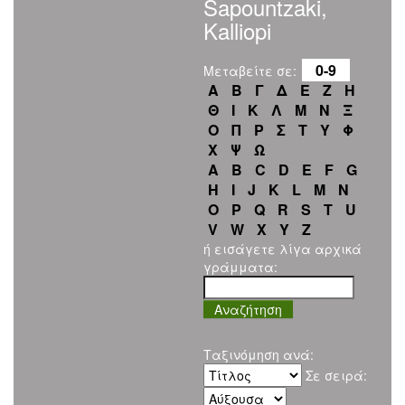
Sapountzaki,
Kalliopi
0-9
Μεταβείτε σε:
Α
Β
Γ
Δ
Ε
Ζ
Η
Θ
Ι
Κ
Λ
Μ
Ν
Ξ
Ο
Π
Ρ
Σ
Τ
Υ
Φ
Χ
Ψ
Ω
A
B
C
D
E
F
G
H
I
J
K
L
M
N
O
P
Q
R
S
T
U
V
W
X
Y
Z
ή εισάγετε λίγα αρχικά
γράμματα:
Ταξινόμηση ανά:
Σε σειρά: