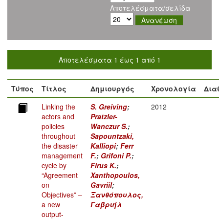
Αποτελέσματα/σελίδα
Αποτελέσματα 1 έως 1 από 1
Τύπος
Τίτλος
Δημιουργός
Χρονολογία
Δια
Linking the
S. Greiving
;
2012
actors and
Pratzler-
policies
Wanczur S.
;
throughout
Sapountzaki,
the disaster
Kalliopi
;
Ferr
management
F.
;
Grifoni P.
;
cycle by
Firus K.
;
“Agreement
Xanthopoulos,
on
Gavriil
;
Objectives” –
Ξανθόπουλος,
a new
Γαβριήλ
output-