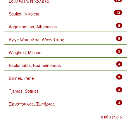
Σουλιώτη, Νικολέτα
13
Soulioti, Nikoleta
8
Aggelopoulos, Athanasios
8
Αγγελόπουλος, Αθανάσιος
5
Wingfield, Michael
4
Paplomatas, Epameinondas
3
Barnes, Irene
3
Tjamos, Sotirios
3
Ξενόπουλος, Σωτήριος
επόμενο >