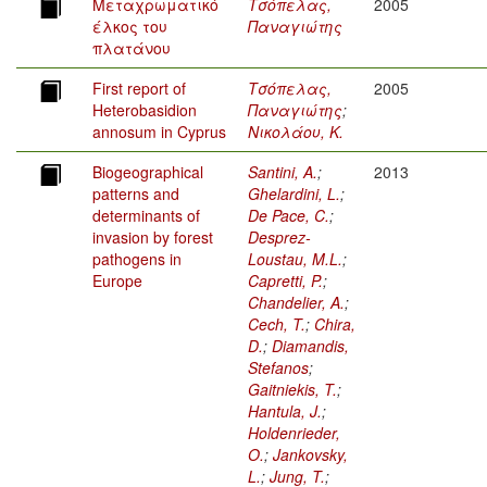
Μεταχρωματικό
Τσόπελας,
2005
έλκος του
Παναγιώτης
πλατάνου
First report of
Τσόπελας,
2005
Heterobasidion
Παναγιώτης
;
annosum in Cyprus
Νικολάου, Κ.
Biogeographical
Santini, A.
;
2013
patterns and
Ghelardini, L.
;
determinants of
De Pace, C.
;
invasion by forest
Desprez-
pathogens in
Loustau, M.L.
;
Europe
Capretti, P.
;
Chandelier, A.
;
Cech, T.
;
Chira,
D.
;
Diamandis,
Stefanos
;
Gaitniekis, T.
;
Hantula, J.
;
Holdenrieder,
O.
;
Jankovsky,
L.
;
Jung, T.
;