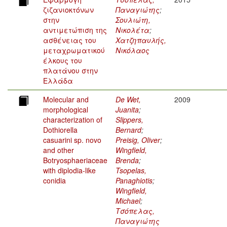
ζιζανιοκτόνων
Παναγιώτης
;
στην
Σουλιώτη,
αντιμετώπιση της
Νικολέτα
;
ασθένειας του
Χατζηπαυλής,
μεταχρωματικού
Νικόλαος
έλκους του
πλατάνου στην
Ελλάδα
Molecular and
De Wet,
2009
morphological
Juanita
;
characterization of
Slippers,
Dothiorella
Bernard
;
casuarini sp. novo
Preisig, Oliver
;
and other
Wingfield,
Botryosphaeriaceae
Brenda
;
with diplodia-like
Tsopelas,
conidia
Panaghiotis
;
Wingfield,
Michael
;
Τσόπελας,
Παναγιώτης