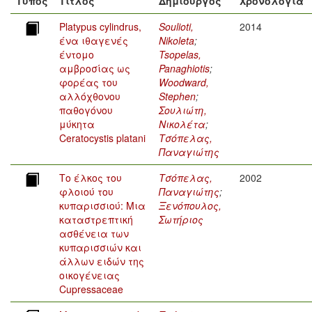
Τύπος
Τίτλος
Δημιουργός
Χρονολογία
Platypus cylindrus,
Soulioti,
2014
ένα ιθαγενές
Nikoleta
;
έντομο
Tsopelas,
αμβροσίας ως
Panaghiotis
;
φορέας του
Woodward,
αλλόχθονου
Stephen
;
παθογόνου
Σουλιώτη,
μύκητα
Νικολέτα
;
Ceratocystis platani
Τσόπελας,
Παναγιώτης
Το έλκος του
Τσόπελας,
2002
φλοιού του
Παναγιώτης
;
κυπαρισσιού: Μια
Ξενόπουλος,
καταστρεπτική
Σωτήριος
ασθένεια των
κυπαρισσιών και
άλλων ειδών της
οικογένειας
Cupressaceae