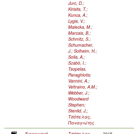
Jurc, D.
;
Kirisits, T.
;
Kunca, A.
;
Lygis, V.
;
Malecka, M.
;
Marcais, B.
;
Schmitz, S.
;
Schumacher,
J.
;
Solheim, H.
;
Solla, A.
;
Szabò, I.
;
Tsopelas,
Panaghiotis
;
Vannini, A.
;
Vettraino, A.M.
;
Webber, J.
;
Woodward
Stephen
;
Stenlid, J,
;
Τσόπελας,
Παναγιώτης
Εφαρμογή
Τσόπελας,
2015