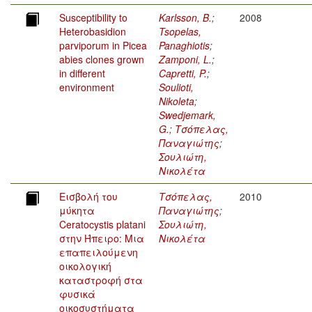
Susceptibility to
Karlsson, B.
;
2008
Heterobasidion
Tsopelas,
parviporum in Picea
Panaghiotis
;
abies clones grown
Zamponi, L.
;
in different
Capretti, P.
;
environment
Soulioti,
Nikoleta
;
Swedjemark,
G.
;
Τσόπελας,
Παναγιώτης
;
Σουλιώτη,
Νικολέτα
Εισβολή του
Τσόπελας,
2010
μύκητα
Παναγιώτης
;
Ceratocystis platani
Σουλιώτη,
στην Ήπειρο: Μια
Νικολέτα
επαπειλούμενη
οικολογική
καταστροφή στα
φυσικά
οικοσυστήματα