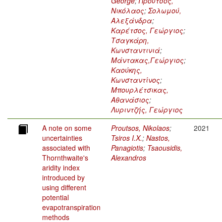
George
;
Προύτσος,
Νικόλαος
;
Σολωμού,
Αλεξάνδρα
;
Καρέτσος, Γεώργιος
;
Τσαγκάρη,
Κωνσταντινιά
;
Μάντακας,Γεώργιος
;
Καούκης,
Κωνσταντίνος
;
Μπουρλέτσικας,
Αθανάσιος
;
Λυριντζής, Γεώργιος
A note on some
Proutsos, Nikolaos
;
2021
uncertainties
Tsiros I.X.
;
Nastos,
associated with
Panagiotis
;
Tsaousidis,
Thornthwaite's
Alexandros
aridity index
introduced by
using different
potential
evapotranspiration
methods