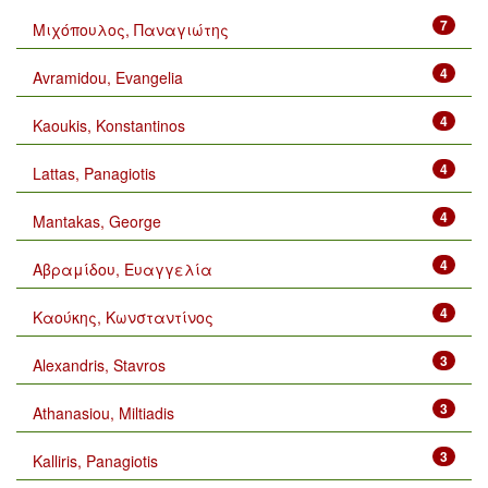
7
Μιχόπουλος, Παναγιώτης
4
Avramidou, Evangelia
4
Kaoukis, Konstantinos
4
Lattas, Panagiotis
4
Mantakas, George
4
Αβραμίδου, Ευαγγελία
4
Καούκης, Κωνσταντίνος
3
Alexandris, Stavros
3
Athanasiou, Miltiadis
3
Kalliris, Panagiotis