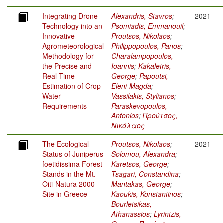
Integrating Drone
Alexandris, Stavros
;
2021
Technology into an
Psomiadis, Emmanouil
;
Innovative
Proutsos, Nikolaos
;
Agrometeorological
Philippopoulos, Panos
;
Methodology for
Charalampopoulos,
the Precise and
Ioannis
;
Kakaletris,
Real-Time
George
;
Papoutsi,
Estimation of Crop
Eleni-Magda
;
Water
Vassilakis, Stylianos
;
Requirements
Paraskevopoulos,
Antonios
;
Προύτσος,
Νικόλαος
The Ecological
Proutsos, Nikolaos
;
2021
Status of Juniperus
Solomou, Alexandra
;
foetidissima Forest
Karetsos, George
;
Stands in the Mt.
Tsagari, Constandina
;
Oiti-Natura 2000
Mantakas, George
;
Site in Greece
Kaoukis, Konstantinos
;
Bourletsikas,
Athanassios
;
Lyrintzis,