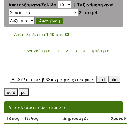
Αποτελέσματα/Σελίδα
|
Ταξινόμηση ανά
Σε σειρά
Αποτελέσματα
1-10
από
32
προηγούμενο
1
2
3
4
επόμενο
Εξαγωγή σε:
Αποτελέσματα σε τεκμήρια:
Τύπος
Τίτλος
Δημιουργός
Χρονολ