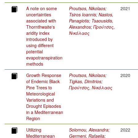
A note on some
Proutsos, Nikolaos
;
2021
uncertainties
Tsiros Ioannis
;
Nastos,
associated with
Panagiotis
;
Tsaousidis,
Thornthwaite's
Alexandros
;
Προύτσος,
aridity index
Νικόλαος
introduced by
using different
potential
evapotranspiration
methods
Growth Response
Proutsos, Nikolaos
;
2020
of Endemic Black
Tigkas, Dimitrios
;
Pine Trees to
Προύτσος, Νικόλαος
Meteorological
Variations and
Drought Episodes
in a Mediterranean
Region
Utilizing
Solomou, Alexandra
;
2022
Mediterranean
Germeni, Rafaelia
;