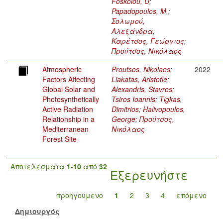
Foskolou, U
;
Papadopoulos, M.
;
Σολωμού,
Αλεξάνδρα
;
Καρέτσος, Γεώργιος
;
Προύτσος, Νικόλαος
Atmospheric
Proutsos, Nikolaos
;
2022
Factors Affecting
Liakatas, Aristotle
;
Global Solar and
Alexandris, Stavros
;
Photosynthetically
Tsiros Ioannis
;
Tigkas,
Active Radiation
Dimitrios
;
Halivopoulos,
Relationship in a
George
;
Προύτσος,
Mediterranean
Νικόλαος
Forest Site
Αποτελέσματα
1-10
από
32
Εξερευνήστε
προηγούμενο
1
2
3
4
επόμενο
Δημιουργός