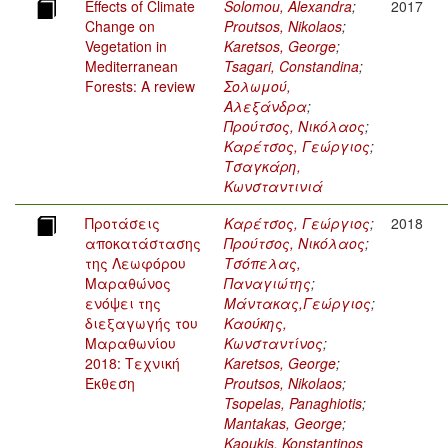
Effects of Climate
Solomou, Alexandra
;
2017
Change on
Proutsos, Nikolaos
;
Vegetation in
Karetsos, George
;
Mediterranean
Tsagari, Constandina
;
Forests: A review
Σολωμού,
Αλεξάνδρα
;
Προύτσος, Νικόλαος
;
Καρέτσος, Γεώργιος
;
Τσαγκάρη,
Κωνσταντινιά
Προτάσεις
Καρέτσος, Γεώργιος
;
2018
αποκατάστασης
Προύτσος, Νικόλαος
;
της Λεωφόρου
Τσόπελας,
Μαραθώνος
Παναγιώτης
;
ενόψει της
Μάντακας,Γεώργιος
;
διεξαγωγής του
Καούκης,
Μαραθωνίου
Κωνσταντίνος
;
2018: Τεχνική
Karetsos, George
;
Έκθεση
Proutsos, Nikolaos
;
Tsopelas, Panaghiotis
;
Mantakas, George
;
Kaoukis, Konstantinos