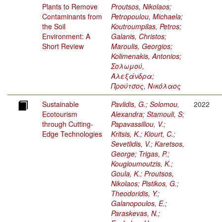
Plants to Remove
Proutsos, Nikolaos
;
Contaminants from
Petropoulou, Michaela
;
the Soil
Koutroumpilas, Petros
;
Environment: A
Galanis, Christos
;
Short Review
Maroulis, Georgios
;
Kolimenakis, Antonios
;
Σολωμού,
Αλεξάνδρα
;
Προύτσος, Νικόλαος
Sustainable
Pavlidis, G.
;
Solomou,
2022
Ecotourism
Alexandra
;
Stamouli, S
;
through Cutting-
Papavassiliou, V.
;
Edge Technologies
Kritsis, K.
;
Kiourt, C.
;
Sevetlidis, V.
;
Karetsos,
George
;
Trigas, P.
;
Kougioumoutzis, K.
;
Goula, K.
;
Proutsos,
Nikolaos
;
Pistikos, G.
;
Theodoridis, Y.
;
Galanopoulos, E.
;
Paraskevas, N.
;