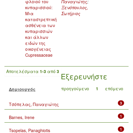
φλοιού του
Παναγιώτης
;
κυπαρισσιού:
Ξενόπουλος,
Μια
Σωτήριος
καταστρεπτική
ασθένεια των
κυπαρισσιών
και άλλων
ειδών της
οικογένειας
Cupressaceae
Αποτελέσματα
1-3
από
3
Εξερευνήστε
προηγούμενο
1
επόμενο
Δημιουργός
3
Τσόπελας, Παναγιώτης
1
Barnes, Irene
1
Tsopelas, Panaghiotis