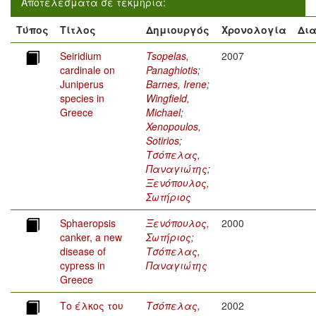
Αποτελέσματα σε τεκμήρια:
Τύπος
Τίτλος
Δημιουργός
Χρονολογία
Δια
Seiridium
Tsopelas,
2007
cardinale on
Panaghiotis
;
Juniperus
Barnes, Irene
;
species in
Wingfield,
Greece
Michael
;
Xenopoulos,
Sotirios
;
Τσόπελας,
Παναγιώτης
;
Ξενόπουλος,
Σωτήριος
Sphaeropsis
Ξενόπουλος,
2000
canker, a new
Σωτήριος
;
disease of
Τσόπελας,
cypress in
Παναγιώτης
Greece
Το έλκος του
Τσόπελας,
2002