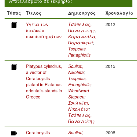
Αποτελέσματα σε τεκμήρια:
Τύπος
Τίτλος
Δημιουργός
Χρονολογία
Υγεία των
Τσόπελας,
2012
δασικών
Παναγιώτης
;
οικοσυστημάτων
Καρανικόλα,
Παρασκευή
;
Tsopelas,
Panaghiotis
Platypus cylindrus,
Soulioti,
2015
a vector of
Nikoleta
;
Ceratocystis
Tsopelas,
platani in Platanus
Panaghiotis
;
orientalis stands in
Woodward
Greece
Stephen
;
Σουλιώτη,
Νικολέτα
;
Τσόπελας,
Παναγιώτης
Ceratocystis
Soulioti,
2008