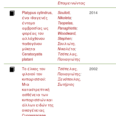
Επαμεινώντας
Platypus cylindrus,
Soulioti,
2014
ένα ιθαγενές
Nikoleta
;
έντομο
Tsopelas,
αμβροσίας ως
Panaghiotis
;
φορέας του
Woodward,
αλλόχθονου
Stephen
;
παθογόνου
Σουλιώτη,
μύκητα
Νικολέτα
;
Ceratocystis
Τσόπελας,
platani
Παναγιώτης
Το έλκος του
Τσόπελας,
2002
φλοιού του
Παναγιώτης
;
κυπαρισσιού:
Ξενόπουλος,
Μια
Σωτήριος
καταστρεπτική
ασθένεια των
κυπαρισσιών και
άλλων ειδών της
οικογένειας
Cupressaceae