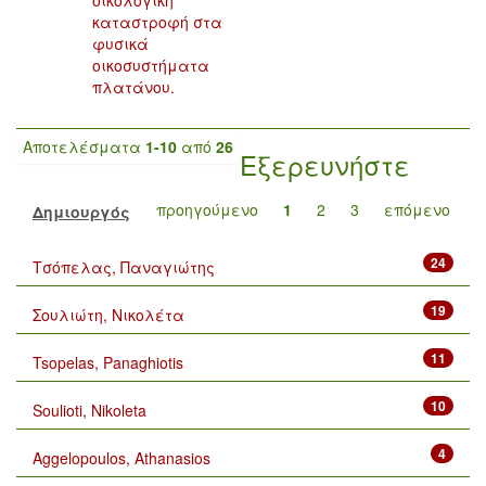
οικολογική
καταστροφή στα
φυσικά
οικοσυστήματα
πλατάνου.
Αποτελέσματα
1-10
από
26
Εξερευνήστε
προηγούμενο
1
2
3
επόμενο
Δημιουργός
24
Τσόπελας, Παναγιώτης
19
Σουλιώτη, Νικολέτα
11
Tsopelas, Panaghiotis
10
Soulioti, Nikoleta
4
Aggelopoulos, Athanasios