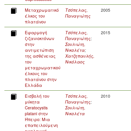
Μεταχρωματικό
Τσόπελας,
2005
έλκος του
Παναγιώτης
πλατάνου
Εφαρμογή
Τσόπελας,
2015
ζιζανιοκτόνων
Παναγιώτης
;
στην
Σουλιώτη,
αντιμετώπιση
Νικολέτα
;
της ασθένειας
Χατζηπαυλής,
του
Νικόλαος
μεταχρωματικού
έλκους του
πλατάνου στην
Ελλάδα
Εισβολή του
Τσόπελας,
2010
μύκητα
Παναγιώτης
;
Ceratocystis
Σουλιώτη,
platani στην
Νικολέτα
Ήπειρο: Μια
επαπειλούμενη