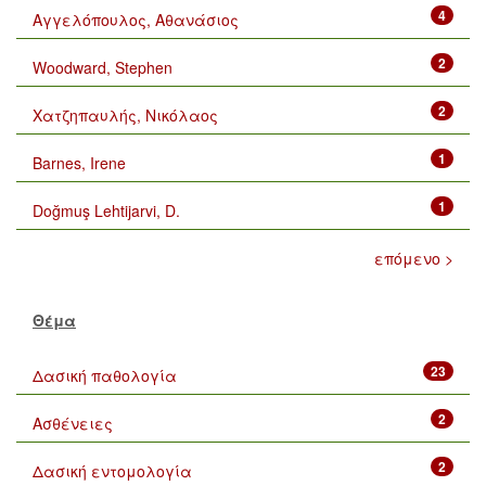
4
Αγγελόπουλος, Αθανάσιος
2
Woodward, Stephen
2
Χατζηπαυλής, Νικόλαος
1
Barnes, Irene
1
Doğmuş Lehtijarvi, D.
επόμενο >
Θέμα
23
Δασική παθολογία
2
Ασθένειες
2
Δασική εντομολογία