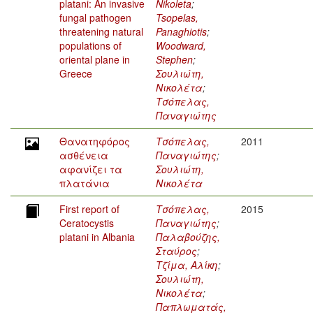
platani: An invasive
Nikoleta
;
fungal pathogen
Tsopelas,
threatening natural
Panaghiotis
;
populations of
Woodward,
oriental plane in
Stephen
;
Greece
Σουλιώτη,
Νικολέτα
;
Τσόπελας,
Παναγιώτης
Θανατηφόρος
Τσόπελας,
2011
ασθένεια
Παναγιώτης
;
αφανίζει τα
Σουλιώτη,
πλατάνια
Νικολέτα
First report of
Τσόπελας,
2015
Ceratocystis
Παναγιώτης
;
platani in Albania
Παλαβούζης,
Σταύρος
;
Τζίμα, Αλίκη
;
Σουλιώτη,
Νικολέτα
;
Παπλωματάς,