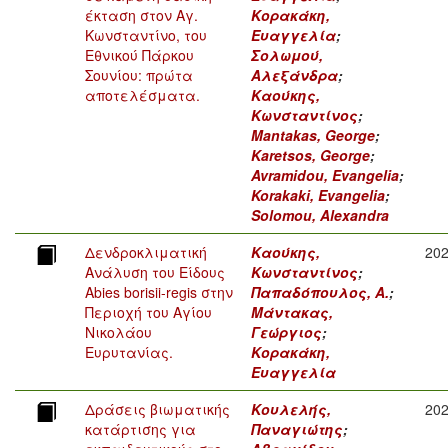
έκταση στον Αγ.
Κορακάκη,
Κωνσταντίνο, του
Ευαγγελία
;
Εθνικού Πάρκου
Σολωμού,
Σουνίου: πρώτα
Αλεξάνδρα
;
αποτελέσματα.
Καούκης,
Κωνσταντίνος
;
Mantakas, George
;
Karetsos, George
;
Avramidou, Evangelia
;
Korakaki, Evangelia
;
Solomou, Alexandra
Δενδροκλιματική
Καούκης,
20
Ανάλυση του Είδους
Κωνσταντίνος
;
Abies borisii-regis στην
Παπαδόπουλος, Α.
;
Περιοχή του Αγίου
Μάντακας,
Νικολάου
Γεώργιος
;
Ευρυτανίας.
Κορακάκη,
Ευαγγελία
Δράσεις βιωματικής
Κουλελής,
20
κατάρτισης για
Παναγιώτης
;