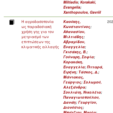
Miltiadis
;
Korakaki,
Evangelia
;
Xanthopoulos, Gavriil
Η αγροδασοπονία
Καούκης,
20
ως παραδοσιακή
Κωνσταντίνος
;
χρήση γης για τον
Αθανασίου,
μετριασμό των
Μιλτιάδης
;
επιπτώσεων της
Αβραμίδου,
κλιματικής αλλαγής
Ευαγγελία
;
Γκισάκης, Β.
;
Γούναρη, Σοφία
;
Κορακάκη,
Ευαγγελία
;
Πιτταρά,
Ειρήνη
;
Τάσκος, Δ.
;
Μάντακας,
Γεώργιος
;
Σολωμού,
Αλεξάνδρα
;
Σουλιώτη, Νικολέτα
;
Παναγιωτοπούλου,
Δανάη
;
Γεωργίου,
Διονύσιος
;
Μπάτζιου, Μαρία
;