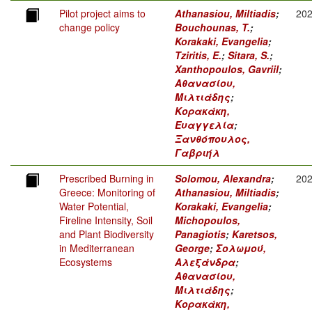
Pilot project aims to
Athanasiou, Miltiadis
;
20
change policy
Bouchounas, T.
;
Korakaki, Evangelia
;
Tziritis, E.
;
Sitara, S.
;
Xanthopoulos, Gavriil
;
Αθανασίου,
Μιλτιάδης
;
Κορακάκη,
Ευαγγελία
;
Ξανθόπουλος,
Γαβριήλ
Prescribed Burning in
Solomou, Alexandra
;
20
Greece: Monitoring of
Athanasiou, Miltiadis
;
Water Potential,
Korakaki, Evangelia
;
Fireline Intensity, Soil
Michopoulos,
and Plant Biodiversity
Panagiotis
;
Karetsos,
in Mediterranean
George
;
Σολωμού,
Ecosystems
Αλεξάνδρα
;
Αθανασίου,
Μιλτιάδης
;
Κορακάκη,