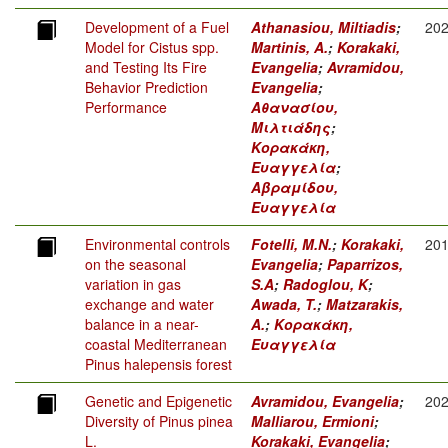
Development of a Fuel
Athanasiou, Miltiadis
;
20
Model for Cistus spp.
Martinis, A.
;
Korakaki,
and Testing Its Fire
Evangelia
;
Avramidou,
Behavior Prediction
Evangelia
;
Performance
Αθανασίου,
Μιλτιάδης
;
Κορακάκη,
Ευαγγελία
;
Αβραμίδου,
Ευαγγελία
Environmental controls
Fotelli, M.N.
;
Korakaki,
20
on the seasonal
Evangelia
;
Paparrizos,
variation in gas
S.A
;
Radoglou, K
;
exchange and water
Awada, T.
;
Matzarakis,
balance in a near-
A.
;
Κορακάκη,
coastal Mediterranean
Ευαγγελία
Pinus halepensis forest
Genetic and Epigenetic
Avramidou, Evangelia
;
20
Diversity of Pinus pinea
Malliarou, Ermioni
;
L.
Korakaki, Evangelia
;