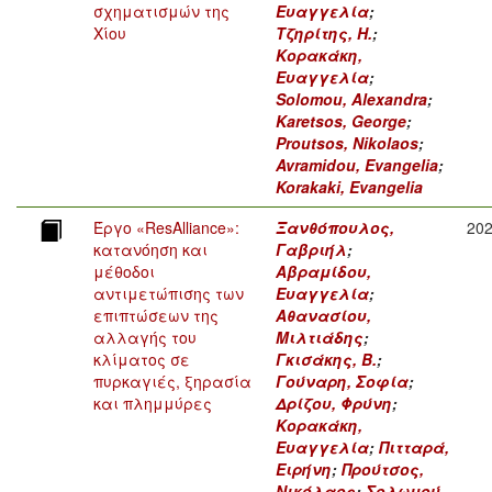
σχηματισμών της
Ευαγγελία
;
Χίου
Τζηρίτης, Η.
;
Κορακάκη,
Ευαγγελία
;
Solomou, Alexandra
;
Karetsos, George
;
Proutsos, Nikolaos
;
Avramidou, Evangelia
;
Korakaki, Evangelia
Έργο «ResAlliance»:
Ξανθόπουλος,
20
κατανόηση και
Γαβριήλ
;
μέθοδοι
Αβραμίδου,
αντιμετώπισης των
Ευαγγελία
;
επιπτώσεων της
Αθανασίου,
αλλαγής του
Μιλτιάδης
;
κλίματος σε
Γκισάκης, Β.
;
πυρκαγιές, ξηρασία
Γούναρη, Σοφία
;
και πλημμύρες
Δρίζου, Φρύνη
;
Κορακάκη,
Ευαγγελία
;
Πιτταρά,
Ειρήνη
;
Προύτσος,
Νικόλαος
;
Σολωμού,