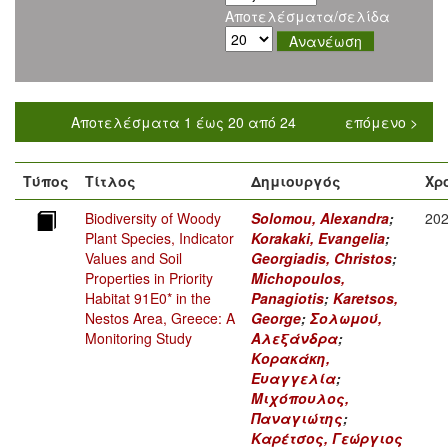
Αποτελέσματα/σελίδα
Αποτελέσματα 1 έως 20 από 24
επόμενο >
Τύπος
Τίτλος
Δημιουργός
Χρ
Biodiversity of Woody
Solomou, Alexandra
;
20
Plant Species, Indicator
Korakaki, Evangelia
;
Values and Soil
Georgiadis, Christos
;
Properties in Priority
Michopoulos,
Habitat 91E0* in the
Panagiotis
;
Karetsos,
Nestos Area, Greece: A
George
;
Σολωμού,
Monitoring Study
Αλεξάνδρα
;
Κορακάκη,
Ευαγγελία
;
Μιχόπουλος,
Παναγιώτης
;
Καρέτσος, Γεώργιος