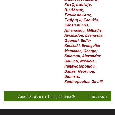
Χατζηπαυλής,
Νικόλαος
;
Ξανθόπουλος,
Γαβριήλ
;
Kaoukis,
Konstantinos
;
Athanasiou, Miltiadis
;
Avramidou, Evangelia
;
Gounari, Sofia
;
Korakaki, Evangelia
;
Mantakas, George
;
Solomou, Alexandra
;
Soulioti, Nikoleta
;
Panayiotopoulou,
Danae
;
Georgiou,
Dionisis
;
Xanthopoulos, Gavriil
Αποτελέσματα 1 έως 20 από 24
επόμενο >