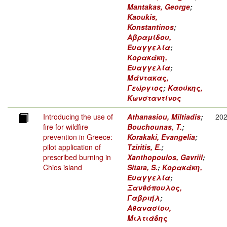
Mantakas, George
;
Kaoukis,
Konstantinos
;
Αβραμίδου,
Ευαγγελία
;
Κορακάκη,
Ευαγγελία
;
Μάντακας,
Γεώργιος
;
Καούκης,
Κωνσταντίνος
Introducing the use of
Athanasiou, Miltiadis
;
20
fire for wildfire
Bouchounas, T.
;
prevention in Greece:
Korakaki, Evangelia
;
pilot application of
Tziritis, E.
;
prescribed burning in
Xanthopoulos, Gavriil
;
Chios island
Sitara, S.
;
Κορακάκη,
Ευαγγελία
;
Ξανθόπουλος,
Γαβριήλ
;
Αθανασίου,
Μιλτιάδης