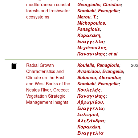
mediterranean coastal
Georgiadis, Christos
;
forests and freshwater
Korakaki, Evangelia
;
ecosystems
Merou, T.
;
Michopoulos,
Panagiotis
;
Κορακάκη,
Ευαγγελία
;
Μιχόπουλος,
Παναγιώτης
;
et al
Radial Growth
Koulelis, Panagiotis
;
20
Characteristics and
Avramidou, Evangelia
;
Climate on the East
Solomou, Alexandra
;
and West Banks of the
Korakaki, Evangelia
;
Nestos River, Greece:
Κουλελής,
Vegetation Strategic
Παναγιώτης
;
Management Insights
Αβραμίδου,
Ευαγγελία
;
Σολωμού,
Αλεξάνδρα
;
Κορακάκη,
Ευαγγελία