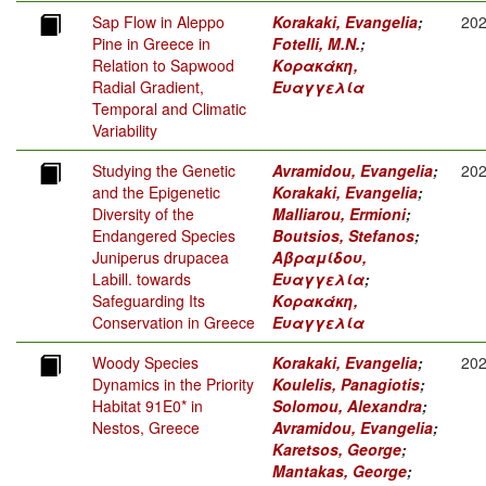
Sap Flow in Aleppo
Korakaki, Evangelia
;
20
Pine in Greece in
Fotelli, M.N.
;
Relation to Sapwood
Κορακάκη,
Radial Gradient,
Ευαγγελία
Temporal and Climatic
Variability
Studying the Genetic
Avramidou, Evangelia
;
20
and the Epigenetic
Korakaki, Evangelia
;
Diversity of the
Malliarou, Ermioni
;
Endangered Species
Boutsios, Stefanos
;
Juniperus drupacea
Αβραμίδου,
Labill. towards
Ευαγγελία
;
Safeguarding Its
Κορακάκη,
Conservation in Greece
Ευαγγελία
Woody Species
Korakaki, Evangelia
;
20
Dynamics in the Priority
Koulelis, Panagiotis
;
Habitat 91E0* in
Solomou, Alexandra
;
Nestos, Greece
Avramidou, Evangelia
;
Karetsos, George
;
Mantakas, George
;