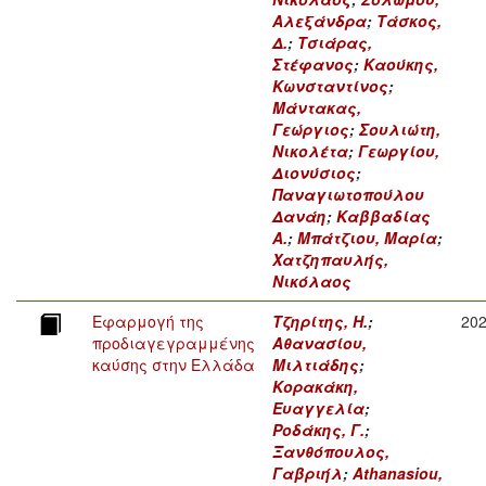
Αλεξάνδρα
;
Τάσκος,
Δ.
;
Τσιάρας,
Στέφανος
;
Καούκης,
Κωνσταντίνος
;
Μάντακας,
Γεώργιος
;
Σουλιώτη,
Νικολέτα
;
Γεωργίου,
Διονύσιος
;
Παναγιωτοπούλου
Δανάη
;
Καββαδίας
Α.
;
Μπάτζιου, Μαρία
;
Χατζηπαυλής,
Νικόλαος
Εφαρμογή της
Τζηρίτης, Η.
;
20
προδιαγεγραμμένης
Αθανασίου,
καύσης στην Ελλάδα
Μιλτιάδης
;
Κορακάκη,
Ευαγγελία
;
Ροδάκης, Γ.
;
Ξανθόπουλος,
Γαβριήλ
;
Athanasiou,