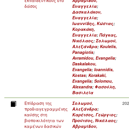
εκπαιδευτικούς στο
Αβραμίδου,
δάσος
Ευαγγελία
;
Δασκαλάκου,
Ευαγγελία
;
Ιωαννίδης, Κώστας
;
Κορακάκη,
Ευαγγελία
;
Πάγκας,
Νικόλαος
;
Σολωμού,
Αλεξάνδρα
;
Koulelis,
Panagiotis
;
Avramidou, Evangelia
;
Daskalakou,
Evangelia
;
Ioannidis,
Kostas
;
Korakaki,
Evangelia
;
Solomou,
Alexandra
;
Φασούλη,
Βασιλεία
Επίδραση της
Σολωμού,
20
προδιαγεγραμμένης
Αλεξάνδρα
;
καύσης στη
Καρέτσος, Γεώργιος
;
βιοποικιλότητα των
Προύτσος, Νικόλαος
;
καμένων δασικών
Αβραμίδου,