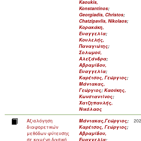
Kaoukis,
Konstantinos
;
Georgiadis, Christos
;
Chatzipavlis, Nikolaos
;
Κορακάκη,
Ευαγγελία
;
Κουλελής,
Παναγιώτης
;
Σολωμού,
Αλεξάνδρα
;
Αβραμίδου,
Ευαγγελία
;
Καρέτσος, Γεώργιος
;
Μάντακας,
Γεώργιος
;
Καούκης,
Κωνσταντίνος
;
Χατζηπαυλής,
Νικόλαος
Αξιολόγηση
Μάντακας,Γεώργιος
;
20
διαφορετικών
Καρέτσος, Γεώργιος
;
μεθόδων φύτευσης
Αβραμίδου,
σε καμένη δασική
Ευαγγελία
;