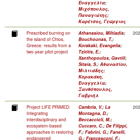
Ευαγγελία
;
Μιχόπουλος,
Παναγιώτης
;
Καρέτσος, Γεώργιος
Prescribed burning on
Athanasiou, Miltiadis
;
20
the island of Chios,
Bouchounas, T.
;
Greece: results from a
Korakaki, Evangelia
;
two-year pilot project
Tziritis, E.
;
Xanthopoulos, Gavriil
;
Sitara, S.
;
Αθανασίου,
Μιλτιάδης
;
Κορακάκη,
Ευαγγελία
;
Ξανθόπουλος,
Γαβριήλ
Project LIFE PRIMED:
Cambria, V.
;
La
20
Integrating
Montagna, D.
;
interdisciplinary and
Beccaccioli, M.
;
ecosystem-based
Cuccaro, C.
;
De Filippi,
approaches in restoring
F.
;
Fabrini, G.
;
Fanelli,
endangered
G.
;
Francesconi, F.
;