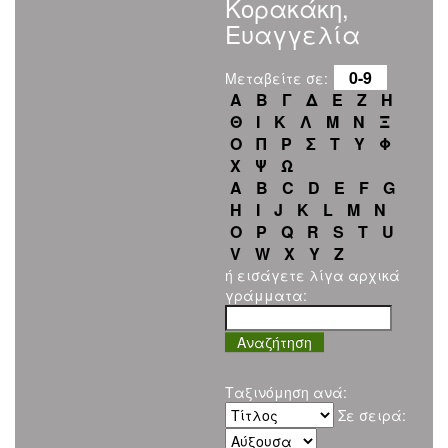
Κορακάκη,
Ευαγγελία
0-9
Μεταβείτε σε:
Α
Β
Γ
Δ
Ε
Ζ
Η
Θ
Ι
Κ
Λ
Μ
Ν
Ξ
Ο
Π
Ρ
Σ
Τ
Υ
Φ
Χ
Ψ
Ω
A
B
C
D
E
F
G
H
I
J
K
L
M
N
O
P
Q
R
S
T
U
V
W
X
Y
Z
ή εισάγετε λίγα αρχικά
γράμματα:
Ταξινόμηση ανά:
Σε σειρά: