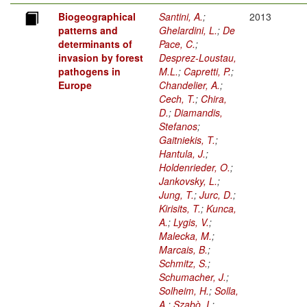
Biogeographical
Santini, A.
;
2013
patterns and
Ghelardini, L.
;
De
determinants of
Pace, C.
;
invasion by forest
Desprez-Loustau,
pathogens in
M.L.
;
Capretti, P.
;
Europe
Chandelier, A.
;
Cech, T.
;
Chira,
D.
;
Diamandis,
Stefanos
;
Gaitniekis, T.
;
Hantula, J.
;
Holdenrieder, O.
;
Jankovsky, L.
;
Jung, T.
;
Jurc, D.
;
Kirisits, T.
;
Kunca,
A.
;
Lygis, V.
;
Malecka, M.
;
Marcais, B.
;
Schmitz, S.
;
Schumacher, J.
;
Solheim, H.
;
Solla,
A.
;
Szabò, I.
;