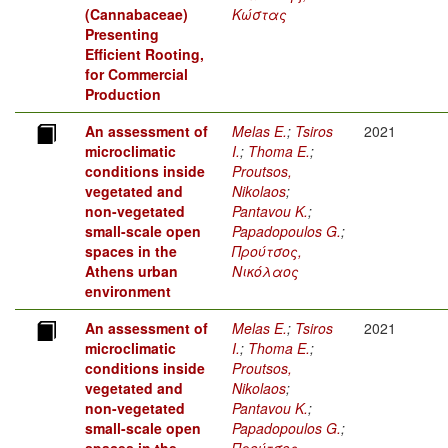
(Cannabaceae)
Κώστας
Presenting
Efficient Rooting,
for Commercial
Production
An assessment of
Melas E.
;
Tsiros
2021
microclimatic
I.
;
Thoma E.
;
conditions inside
Proutsos,
vegetated and
Nikolaos
;
non-vegetated
Pantavou K.
;
small-scale open
Papadopoulos G.
;
spaces in the
Προύτσος,
Athens urban
Νικόλαος
environment
An assessment of
Melas E.
;
Tsiros
2021
microclimatic
I.
;
Thoma E.
;
conditions inside
Proutsos,
vegetated and
Nikolaos
;
non-vegetated
Pantavou K.
;
small-scale open
Papadopoulos G.
;
spaces in the
Προύτσος,