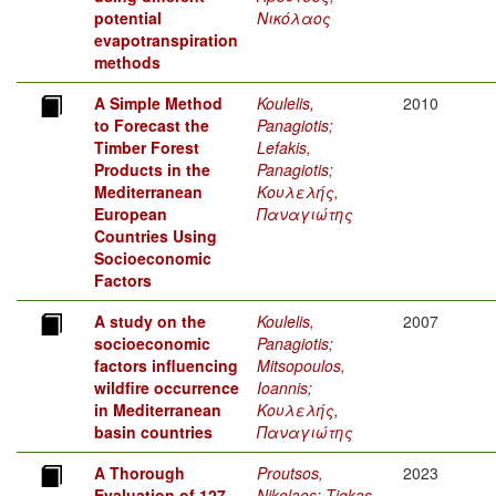
potential
Νικόλαος
evapotranspiration
methods
A Simple Method
Koulelis,
2010
to Forecast the
Panagiotis
;
Timber Forest
Lefakis,
Products in the
Panagiotis
;
Mediterranean
Κουλελής,
European
Παναγιώτης
Countries Using
Socioeconomic
Factors
A study on the
Koulelis,
2007
socioeconomic
Panagiotis
;
factors influencing
Mitsopoulos,
wildfire occurrence
Ioannis
;
in Mediterranean
Κουλελής,
basin countries
Παναγιώτης
A Thorough
Proutsos,
2023
Evaluation of 127
Nikolaos
;
Tigkas,