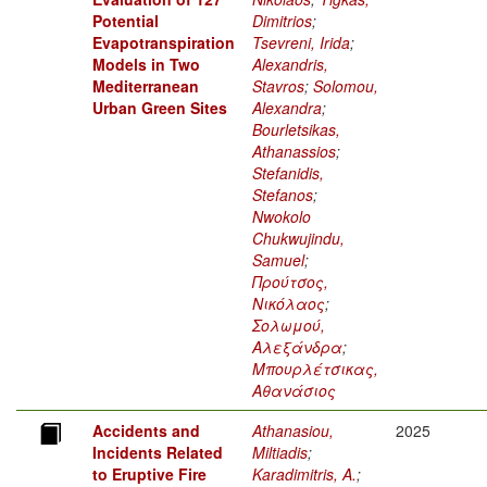
Potential
Dimitrios
;
Evapotranspiration
Tsevreni, Irida
;
Models in Two
Alexandris,
Mediterranean
Stavros
;
Solomou,
Urban Green Sites
Alexandra
;
Bourletsikas,
Athanassios
;
Stefanidis,
Stefanos
;
Nwokolo
Chukwujindu,
Samuel
;
Προύτσος,
Νικόλαος
;
Σολωμού,
Αλεξάνδρα
;
Μπουρλέτσικας,
Αθανάσιος
Accidents and
Athanasiou,
2025
Incidents Related
Miltiadis
;
to Eruptive Fire
Karadimitris, A.
;