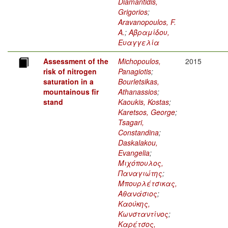
Diamantidis,
Grigorios
;
Aravanopoulos, F.
A.
;
Αβραμίδου,
Ευαγγελία
Assessment of the
Michopoulos,
2015
risk of nitrogen
Panagiotis
;
saturation in a
Bourletsikas,
mountainous fir
Athanassios
;
stand
Kaoukis, Kostas
;
Karetsos, George
;
Tsagari,
Constandina
;
Daskalakou,
Evangelia
;
Μιχόπουλος,
Παναγιώτης
;
Μπουρλέτσικας,
Αθανάσιος
;
Καούκης,
Κωνσταντίνος
;
Καρέτσος,