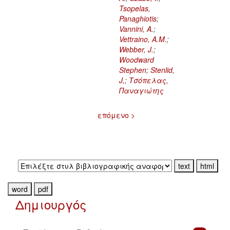
Tsopelas,
Panaghiotis
;
Vannini, A.
;
Vettraino, A.M.
;
Webber, J.
;
Woodward
Stephen
;
Stenlid,
J,
;
Τσόπελας,
Παναγιώτης
επόμενο >
Εξαγωγή σε:
Δημιουργός