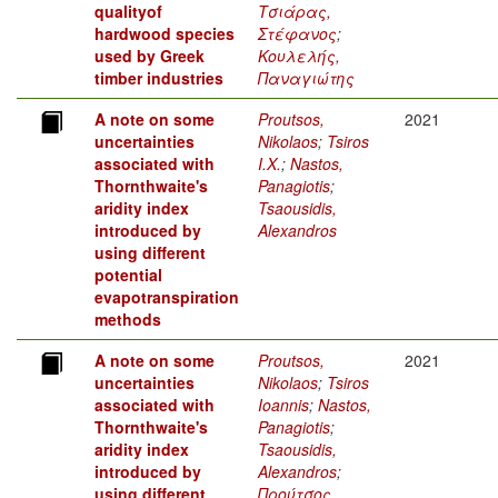
qualityof
Τσιάρας,
hardwood species
Στέφανος
;
used by Greek
Κουλελής,
timber industries
Παναγιώτης
A note on some
Proutsos,
2021
uncertainties
Nikolaos
;
Tsiros
associated with
I.X.
;
Nastos,
Thornthwaite's
Panagiotis
;
aridity index
Tsaousidis,
introduced by
Alexandros
using different
potential
evapotranspiration
methods
A note on some
Proutsos,
2021
uncertainties
Nikolaos
;
Tsiros
associated with
Ioannis
;
Nastos,
Thornthwaite's
Panagiotis
;
aridity index
Tsaousidis,
introduced by
Alexandros
;
using different
Προύτσος,