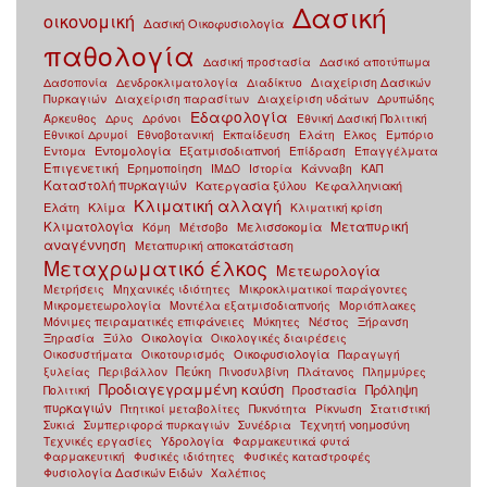
Δασική
οικονομική
Δασική Οικοφυσιολογία
παθολογία
Δασική προστασία
Δασικό αποτύπωμα
Δασοπονία
Δενδροκλιματολογία
Διαδίκτυο
Διαχείριση Δασικών
Πυρκαγιών
Διαχείριση παρασίτων
Διαχείριση υδάτων
Δρυπώδης
Εδαφολογία
Άρκευθος
Δρυς
Δρόνοι
Εθνική Δασική Πολιτική
Εθνικοί Δρυμοί
Εθνοβοτανική
Εκπαίδευση
Ελάτη
Ελκος
Εμπόριο
Εντομολογία
Εντομα
Εξατμισοδιαπνοή
Επίδραση
Επαγγέλματα
Επιγενετική
Ερημοποίηση
ΙΜΔΟ
Ιστορία
Κάνναβη
ΚΑΠ
Καταστολή πυρκαγιών
Κατεργασία ξύλου
Κεφαλληνιακή
Κλιματική αλλαγή
Ελάτη
Κλίμα
Κλιματική κρίση
Μεταπυρική
Κλιματολογία
Μελισσοκομία
Κόμη
Μέτσοβο
αναγέννηση
Μεταπυρική αποκατάσταση
Μεταχρωματικό έλκος
Μετεωρολογία
Μετρήσεις
Μηχανικές ιδιότητες
Μικροκλιματικοί παράγοντες
Μικρομετεωρολογία
Μοντέλα εξατμισοδιαπνοής
Μοριόπλακες
Μόνιμες πειραματικές επιφάνειες
Μύκητες
Νέστος
Ξήρανση
Οικολογία
Ξηρασία
Ξύλο
Οικολογικές διαιρέσεις
Οικοφυσιολογία
Οικοσυστήματα
Οικοτουρισμός
Παραγωγή
Πεύκη
ξυλείας
Περιβάλλον
Πινοσυλβίνη
Πλάτανος
Πλημμύρες
Προδιαγεγραμμένη καύση
Πρόληψη
Πολιτική
Προστασία
πυρκαγιών
Πτητικοί μεταβολίτες
Πυκνότητα
Ρίκνωση
Στατιστική
Συκιά
Συμπεριφορά πυρκαγιών
Συνέδρια
Τεχνητή νοημοσύνη
Τεχνικές εργασίες
Υδρολογία
Φαρμακευτικά φυτά
Φαρμακευτική
Φυσικές ιδιότητες
Φυσικές καταστροφές
Φυσιολογία Δασικών Ειδών
Χαλέπιος