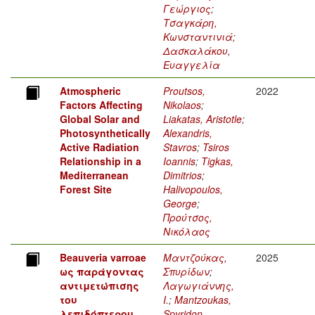
Γεώργιος
;
Τσαγκάρη,
Κωνσταντινιά
;
Δασκαλάκου,
Ευαγγελία
Atmospheric
Proutsos,
2022
Factors Affecting
Nikolaos
;
Global Solar and
Liakatas, Aristotle
;
Photosynthetically
Alexandris,
Active Radiation
Stavros
;
Tsiros
Relationship in a
Ioannis
;
Tigkas,
Mediterranean
Dimitrios
;
Forest Site
Halivopoulos,
George
;
Προύτσος,
Νικόλαος
Beauveria varroae
Μαντζούκας,
2025
ως παράγοντας
Σπυρίδων
;
αντιμετώπισης
Λαγωγιάννης,
του
Ι.
;
Mantzoukas,
λεπιδόπτερου
Spyridon