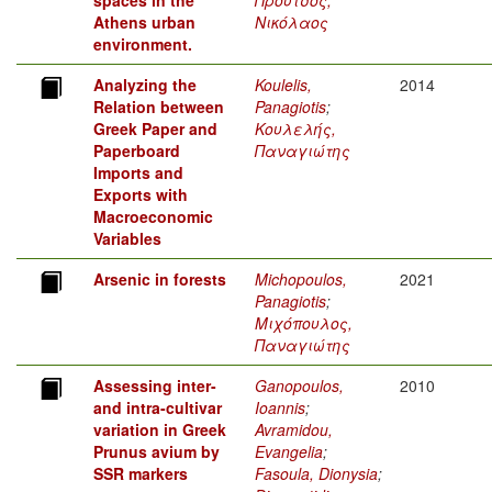
Athens urban
Νικόλαος
environment.
Analyzing the
Koulelis,
2014
Relation between
Panagiotis
;
Greek Paper and
Κουλελής,
Paperboard
Παναγιώτης
Imports and
Exports with
Macroeconomic
Variables
Arsenic in forests
Michopoulos,
2021
Panagiotis
;
Μιχόπουλος,
Παναγιώτης
Assessing inter-
Ganopoulos,
2010
and intra-cultivar
Ioannis
;
variation in Greek
Avramidou,
Prunus avium by
Evangelia
;
SSR markers
Fasoula, Dionysia
;