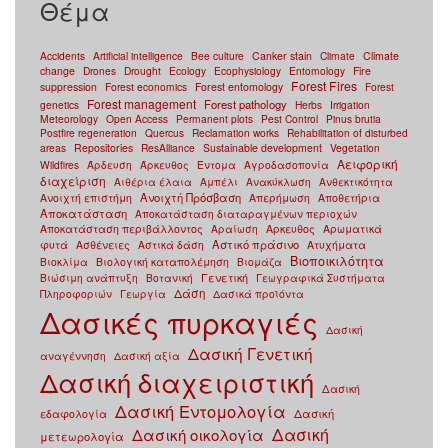
Θέμα
Accidents
Artificial intelligence
Bee culture
Canker stain
Climate
Climate
change
Drones
Drought
Ecology
Ecophysiology
Entomology
Fire
Forest Fires
suppression
Forest economics
Forest entomology
Forest
Forest management
Forest pathology
genetics
Herbs
Irrigation
Meteorology
Open Access
Permanent plots
Pest Control
Pinus brutia
Postfire regeneration
Quercus
Reclamation works
Rehabilitation of disturbed
areas
Repositories
ResAlliance
Sustainable development
Vegetation
Αειφορική
Wildfires
Άρδευση
Άρκευθος
Έντομα
Αγροδασοπονία
διαχείριση
Αιθέρια έλαια
Αμπέλι
Ανακύκλωση
Ανθεκτικότητα
Ανοιχτή Πρόσβαση
Ανοιχτή επιστήμη
Απερήμωση
Αποθετήρια
Αποκατάσταση
Αποκατάσταση διαταραγμένων περιοχών
Αποκατάσταση περιβάλλοντος
Αραίωση
Αρκευθος
Αρωματικά
Αστικό πράσινο
φυτά
Ασθένειες
Αστικά δάση
Ατυχήματα
Βιοποικιλότητα
Βιοκλίμα
Βιολογική καταπολέμηση
Βιομάζα
Γενετική
Βιώσιμη ανάπτυξη
Βοτανική
Γεωγραφικά Συστήματα
Δάση
Πληροφοριών
Γεωργία
Δασικά προϊόντα
Δασικές πυρκαγιές
Δασική
Δασική Γενετική
αναγέννηση
Δασική αξία
Δασική διαχειριστική
Δασική
Δασική Εντομολογία
Δασική
εδαφολογία
Δασική
Δασική οικολογία
μετεωρολογία