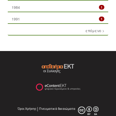
1984
1
1991
1
επόμενο >