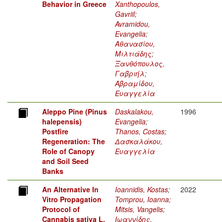
Behavior in Greece
Xanthopoulos,
Gavriil
;
Avramidou,
Evangelia
;
Αθανασίου,
Μιλτιάδης
;
Ξανθόπουλος,
Γαβριήλ
;
Αβραμίδου,
Ευαγγελία
Aleppo Pine (Pinus
Daskalakou,
1996
halepensis)
Evangelia
;
Postfire
Thanos, Costas
;
Regeneration: The
Δασκαλάκου,
Role of Canopy
Ευαγγελία
and Soil Seed
Banks
An Alternative In
Ioannidis, Kostas
;
2022
Vitro Propagation
Tomprou, Ioanna
;
Protocol of
Mitsis, Vangelis
;
Cannabis sativa L.
Ιωαννίδης,