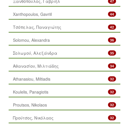
Ξανθόπουλος, Γαβριήλ
47
Xanthopoulos, Gavriil
44
Τσόπελας, Παναγιώτης
42
Solomou, Alexandra
36
Σολωμού, Αλεξάνδρα
35
Αθανασίου, Μιλτιάδης
34
Athanasiou, Miltiadis
32
Koulelis, Panagiotis
32
Proutsos, Nikolaos
32
Προύτσος, Νικόλαος
32