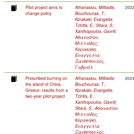
Pilot project aims to
Athanasiou, Miltiadis
;
202
change policy
Bouchounas, T.
;
Korakaki, Evangelia
;
Tziritis, E.
;
Sitara, S.
;
Xanthopoulos, Gavriil
;
Αθανασίου,
Μιλτιάδης
;
Κορακάκη,
Ευαγγελία
;
Ξανθόπουλος,
Γαβριήλ
Prescribed burning on
Athanasiou, Miltiadis
;
202
the island of Chios,
Bouchounas, T.
;
Greece: results from a
Korakaki, Evangelia
;
two-year pilot project
Tziritis, E.
;
Xanthopoulos, Gavriil
;
Sitara, S.
;
Αθανασίου,
Μιλτιάδης
;
Κορακάκη,
Ευαγγελία
;
Ξανθόπουλος,