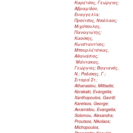
Καρέτσος, Γεώργιος
;
Αβραμίδου,
Ευαγγελία
;
Προύτσος, Νικόλαος
;
Μιχόπουλος,
Παναγιώτης
;
Καούκης,
Κωνσταντίνος
;
Μπουρλέτσικας,
Αθανάσιος
;
΄Μάντακας,
Γεώργιος
;
Βαγιανός,
Ν.
;
Ροδάκης, Γ.
;
Σιταρά Στ.
;
Athanasiou, Miltiadis
;
Korakaki, Evangelia
;
Xanthopoulos, Gavriil
;
Karetsos, George
;
Avramidou, Evangelia
;
Solomou, Alexandra
;
Proutsos, Nikolaos
;
Michopoulos,