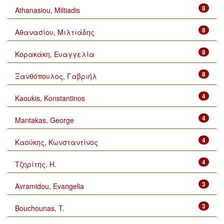
8
Athanasiou, Miltiadis
8
Αθανασίου, Μιλτιάδης
8
Κορακάκη, Ευαγγελία
8
Ξανθόπουλος, Γαβριήλ
4
Kaoukis, Konstantinos
4
Mantakas, George
4
Καούκης, Κωνσταντίνος
4
Τζηρίτης, Η.
3
Avramidou, Evangelia
3
Bouchounas, T.