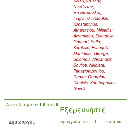
Χατζηπαυλής,
Νικόλαος
;
Ξανθόπουλος,
Γαβριήλ
;
Kaoukis,
Konstantinos
;
Athanasiou, Miltiadis
;
Avramidou, Evangelia
;
Gounari, Sofia
;
Korakaki, Evangelia
;
Mantakas, George
;
Solomou, Alexandra
;
Soulioti, Nikoleta
;
Panayiotopoulou,
Danae
;
Georgiou,
Dionisis
;
Xanthopoulos,
Gavriil
Αποτελέσματα
1-8
από
8
Εξερευνήστε
προηγούμενο
1
επόμενο
Δημιουργός