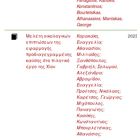
Panagiotis
;
Kaoukis,
Konstantinos
;
Bourletsikas,
Athanassios
;
Mantakas,
George
Μελέτη οικολογικών
Κορακάκη,
202
επιπτώσεων της
Ευαγγελία
;
εφαρμογής
Αθανασίου,
προδιαγεγραμμένης
Μιλτιάδης
;
καύσης στο πιλοτικό
Ξανθόπουλος,
έργο της Χίου
Γαβριήλ
;
Σολωμού,
Αλεξάνδρα
;
Αβραμίδου,
Ευαγγελία
;
Προύτσος, Νικόλαος
;
Καρέτσος, Γεώργιος
;
Μιχόπουλος,
Παναγιώτης
;
Καούκης,
Κωνσταντίνος
;
Μπουρλέτσικας,
Αθανάσιος
;