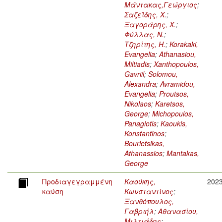
Μάντακας,Γεώργιος
;
Σαζεϊδης, Χ.
;
Ξαγοράρης, Χ.
;
Φύλλας, Ν.
;
Τζηρίτης, Η.
;
Korakaki,
Evangelia
;
Athanasiou,
Miltiadis
;
Xanthopoulos,
Gavriil
;
Solomou,
Alexandra
;
Avramidou,
Evangelia
;
Proutsos,
Nikolaos
;
Karetsos,
George
;
Michopoulos,
Panagiotis
;
Kaoukis,
Konstantinos
;
Bourletsikas,
Athanassios
;
Mantakas,
George
Προδιαγεγραμμένη
Καούκης,
202
καύση
Κωνσταντίνος
;
Ξανθόπουλος,
Γαβριήλ
;
Αθανασίου,
Μιλτιάδης
;