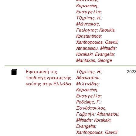
Κορακάκη,
Ευαγγελία
;
Τζηρίτης, Η.
;
Μάντακας,
Γεώργιος
;
Kaoukis,
Konstantinos
;
Xanthopoulos, Gavriil
;
Athanasiou, Miltiadis
;
Korakaki, Evangelia
;
Mantakas, George
Εφαρμογή της
Τζηρίτης, Η.
;
202
προδιαγεγραμμένης
Αθανασίου,
καύσης στην Ελλάδα
Μιλτιάδης
;
Κορακάκη,
Ευαγγελία
;
Ροδάκης, Γ.
;
Ξανθόπουλος,
Γαβριήλ
;
Athanasiou,
Miltiadis
;
Korakaki,
Evangelia
;
Xanthopoulos, Gavriil