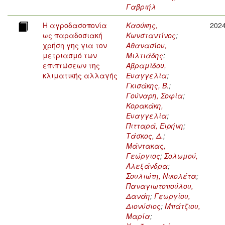
Γαβριήλ
Η αγροδασοπονία
Καούκης,
202
ως παραδοσιακή
Κωνσταντίνος
;
χρήση γης για τον
Αθανασίου,
μετριασμό των
Μιλτιάδης
;
επιπτώσεων της
Αβραμίδου,
κλιματικής αλλαγής
Ευαγγελία
;
Γκισάκης, Β.
;
Γούναρη, Σοφία
;
Κορακάκη,
Ευαγγελία
;
Πιτταρά, Ειρήνη
;
Τάσκος, Δ.
;
Μάντακας,
Γεώργιος
;
Σολωμού,
Αλεξάνδρα
;
Σουλιώτη, Νικολέτα
;
Παναγιωτοπούλου,
Δανάη
;
Γεωργίου,
Διονύσιος
;
Μπάτζιου,
Μαρία
;