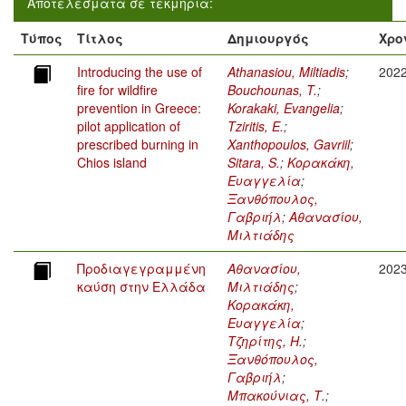
Αποτελέσματα σε τεκμήρια:
Τύπος
Τίτλος
Δημιουργός
Χρο
Introducing the use of
Athanasiou, Miltiadis
;
202
fire for wildfire
Bouchounas, T.
;
prevention in Greece:
Korakaki, Evangelia
;
pilot application of
Tziritis, E.
;
prescribed burning in
Xanthopoulos, Gavriil
;
Chios island
Sitara, S.
;
Κορακάκη,
Ευαγγελία
;
Ξανθόπουλος,
Γαβριήλ
;
Αθανασίου,
Μιλτιάδης
Προδιαγεγραμμένη
Αθανασίου,
202
καύση στην Ελλάδα
Μιλτιάδης
;
Κορακάκη,
Ευαγγελία
;
Τζηρίτης, Η.
;
Ξανθόπουλος,
Γαβριήλ
;
Μπακούνιας, Τ.
;