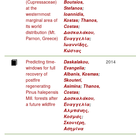
(Cupressaceae)
Boutsios,
at the
Stefanos
;
westernmost
Ioannidis,
marginal area of
Kostas
;
Thanos,
its world
Costas
;
distribution (Mt.
Δασκαλάκου,
Parnon, Greece)
Ευαγγελία
;
Ιωαννίδης,
Κώστας
Predicting time-
Daskalakou,
2014
windows for full
Evangelia
;
recovery of
Albanis, Kosmas
;
postfire
Skouteri,
regenerating
Asimina
;
Thanos,
Pinus halepensis
Costas
;
Mill. forests after
Δασκαλάκου,
a future wildfire
Ευαγγελία
;
Αλμπάνης,
Κοσμάς
;
Σκουτέρη,
Ασημίνα