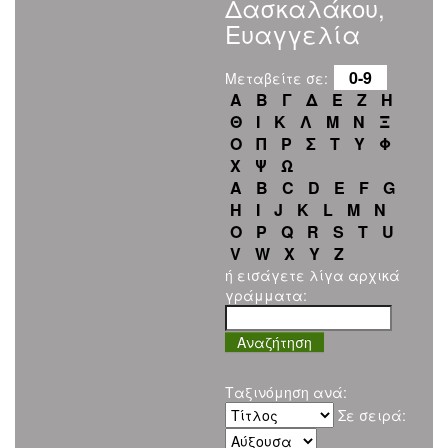
Δασκαλάκου,
Ευαγγελία
0-9
Μεταβείτε σε:
Α
Β
Γ
Δ
Ε
Ζ
Η
Θ
Ι
Κ
Λ
Μ
Ν
Ξ
Ο
Π
Ρ
Σ
Τ
Υ
Φ
Χ
Ψ
Ω
A
B
C
D
E
F
G
H
I
J
K
L
M
N
O
P
Q
R
S
T
U
V
W
X
Y
Z
ή εισάγετε λίγα αρχικά
γράμματα:
Ταξινόμηση ανά:
Σε σειρά: