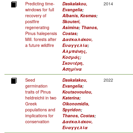
Predicting time-
Daskalakou,
2014
windows for full
Evangelia
;
recovery of
Albanis, Kosmas
;
postfire
Skouteri,
regenerating
Asimina
;
Thanos,
Pinus halepensis
Costas
;
Mill. forests after
Δασκαλάκου,
a future wildfire
Ευαγγελία
;
Αλμπάνης,
Κοσμάς
;
Σκουτέρη,
Ασημίνα
Seed
Daskalakou,
2022
germination
Evangelia
;
traits of Pinus
Koutsovoulou,
heldreichii in two
Katerina
;
Greek
Oikonomidis,
populations and
Spyridon
;
implications for
Thanos, Costas
;
conservation
Δασκαλάκου,
Ευαγγελία