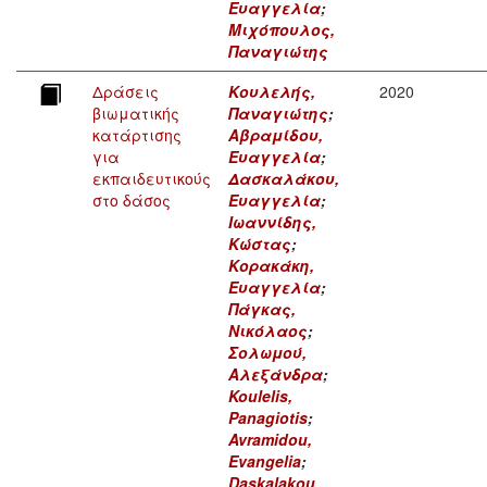
Ευαγγελία
;
Μιχόπουλος,
Παναγιώτης
Δράσεις
Κουλελής,
2020
βιωματικής
Παναγιώτης
;
κατάρτισης
Αβραμίδου,
για
Ευαγγελία
;
εκπαιδευτικούς
Δασκαλάκου,
στο δάσος
Ευαγγελία
;
Ιωαννίδης,
Κώστας
;
Κορακάκη,
Ευαγγελία
;
Πάγκας,
Νικόλαος
;
Σολωμού,
Αλεξάνδρα
;
Koulelis,
Panagiotis
;
Avramidou,
Evangelia
;
Daskalakou,