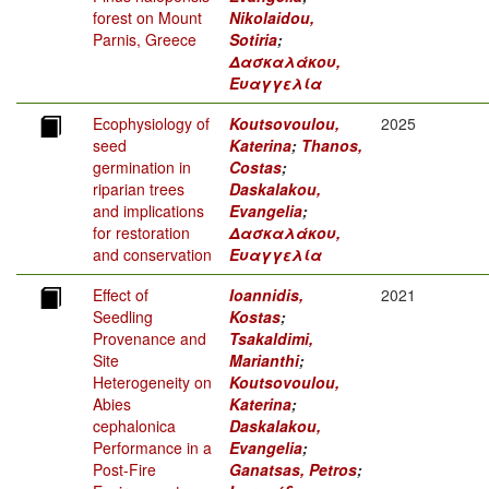
forest on Mount
Nikolaidou,
Parnis, Greece
Sotiria
;
Δασκαλάκου,
Ευαγγελία
Ecophysiology of
Koutsovoulou,
2025
seed
Katerina
;
Thanos,
germination in
Costas
;
riparian trees
Daskalakou,
and implications
Evangelia
;
for restoration
Δασκαλάκου,
and conservation
Ευαγγελία
Effect of
Ioannidis,
2021
Seedling
Kostas
;
Provenance and
Tsakaldimi,
Site
Marianthi
;
Heterogeneity on
Koutsovoulou,
Abies
Katerina
;
cephalonica
Daskalakou,
Performance in a
Evangelia
;
Post-Fire
Ganatsas, Petros
;