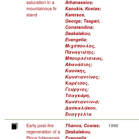
saturation in a
Athanassios
;
mountainous fir
Kaoukis, Kostas
;
stand
Karetsos,
George
;
Tsagari,
Constandina
;
Daskalakou,
Evangelia
;
Μιχόπουλος,
Παναγιώτης
;
Μπουρλέτσικας,
Αθανάσιος
;
Καούκης,
Κωνσταντίνος
;
Καρέτσος,
Γεώργιος
;
Τσαγκάρη,
Κωνσταντινιά
;
Δασκαλάκου,
Ευαγγελία
Early post-fire
Thanos, Costas
;
1996
regeneration of a
Daskalakou,
Pinus hálepensis
Evangelia
;