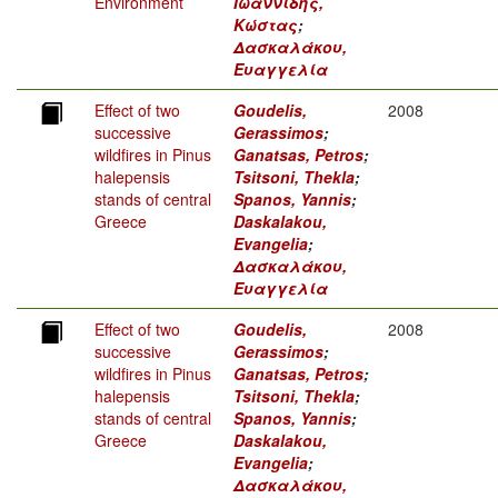
Environment
Ιωαννίδης,
Κώστας
;
Δασκαλάκου,
Ευαγγελία
Effect of two
Goudelis,
2008
successive
Gerassimos
;
wildfires in Pinus
Ganatsas, Petros
;
halepensis
Tsitsoni, Thekla
;
stands of central
Spanos, Yannis
;
Greece
Daskalakou,
Evangelia
;
Δασκαλάκου,
Ευαγγελία
Effect of two
Goudelis,
2008
successive
Gerassimos
;
wildfires in Pinus
Ganatsas, Petros
;
halepensis
Tsitsoni, Thekla
;
stands of central
Spanos, Yannis
;
Greece
Daskalakou,
Evangelia
;
Δασκαλάκου,