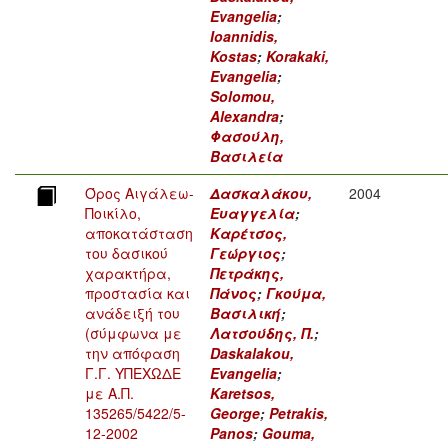
Evangelia
;
Ioannidis,
Kostas
;
Korakaki,
Evangelia
;
Solomou,
Alexandra
;
Φασούλη,
Βασιλεία
Όρος Αιγάλεω-
Δασκαλάκου,
2004
Ποικίλο,
Ευαγγελία
;
αποκατάσταση
Καρέτσος,
του δασικού
Γεώργιος
;
χαρακτήρα,
Πετράκης,
προστασία και
Πάνος
;
Γκούμα,
ανάδειξή του
Βασιλική
;
(σύμφωνα με
Λατσούδης, Π.
;
την απόφαση
Daskalakou,
Γ.Γ. ΥΠΕΧΩΔΕ
Evangelia
;
με Α.Π.
Karetsos,
135265/5422/5-
George
;
Petrakis,
12-2002
Panos
;
Gouma,