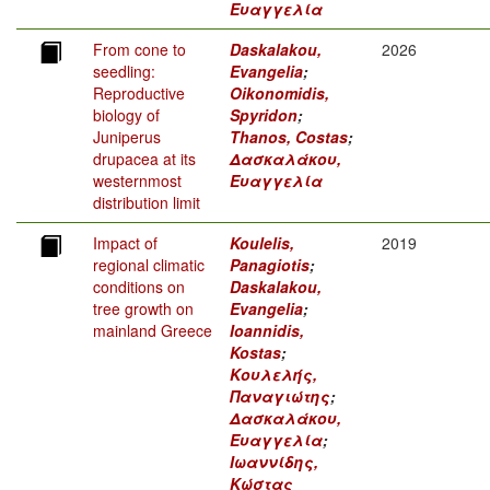
Ευαγγελία
From cone to
Daskalakou,
2026
seedling:
Evangelia
;
Reproductive
Oikonomidis,
biology of
Spyridon
;
Juniperus
Thanos, Costas
;
drupacea at its
Δασκαλάκου,
westernmost
Ευαγγελία
distribution limit
Impact of
Koulelis,
2019
regional climatic
Panagiotis
;
conditions on
Daskalakou,
tree growth on
Evangelia
;
mainland Greece
Ioannidis,
Kostas
;
Κουλελής,
Παναγιώτης
;
Δασκαλάκου,
Ευαγγελία
;
Ιωαννίδης,
Κώστας