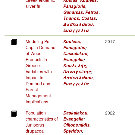
Greek endemic
Kostas
;
Koulelis,
silver fir
Panagiotis
;
Ganatsas, Petros
;
Thanos, Costas
;
Δασκαλάκου,
Ευαγγελία
Modeling Per
Koulelis,
2017
Capita Demand
Panagiotis
;
of Wood
Daskalakou,
Products in
Evangelia
;
Greece:
Κουλελής,
Variables with
Παναγιώτης
;
Impact to
Δασκαλάκου,
Demand and
Ευαγγελία
Forest
Management
Implications
Population
Daskalakou,
2022
characteristics of
Evangelia
;
Juniperus
Oikonomidis,
drupacea
Spyridon
;