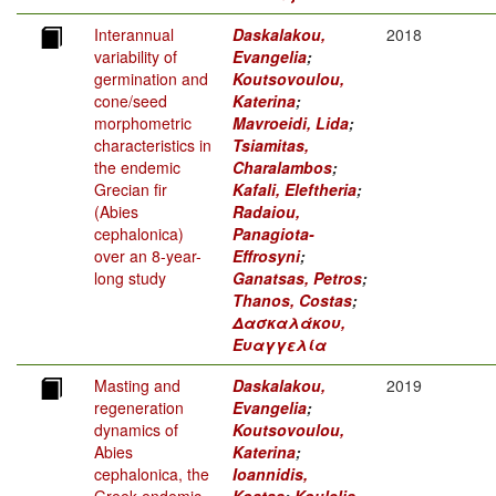
Interannual
Daskalakou,
2018
variability of
Evangelia
;
germination and
Koutsovoulou,
cone/seed
Katerina
;
morphometric
Mavroeidi, Lida
;
characteristics in
Tsiamitas,
the endemic
Charalambos
;
Grecian fir
Kafali, Eleftheria
;
(Abies
Radaiou,
cephalonica)
Panagiota-
over an 8-year-
Effrosyni
;
long study
Ganatsas, Petros
;
Thanos, Costas
;
Δασκαλάκου,
Ευαγγελία
Masting and
Daskalakou,
2019
regeneration
Evangelia
;
dynamics of
Koutsovoulou,
Abies
Katerina
;
cephalonica, the
Ioannidis,