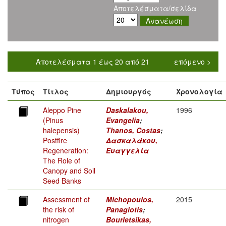
Αποτελέσματα/σελίδα
Αποτελέσματα 1 έως 20 από 21
επόμενο >
Τύπος
Τίτλος
Δημιουργός
Χρονολογία
Aleppo Pine
Daskalakou,
1996
(Pinus
Evangelia
;
halepensis)
Thanos, Costas
;
Postfire
Δασκαλάκου,
Regeneration:
Ευαγγελία
The Role of
Canopy and Soil
Seed Banks
Assessment of
Michopoulos,
2015
the risk of
Panagiotis
;
nitrogen
Bourletsikas,