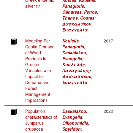
Greek endemic
Kostas
;
Koulelis,
silver fir
Panagiotis
;
Ganatsas, Petros
;
Thanos, Costas
;
Δασκαλάκου,
Ευαγγελία
Modeling Per
Koulelis,
2017
Capita Demand
Panagiotis
;
of Wood
Daskalakou,
Products in
Evangelia
;
Greece:
Κουλελής,
Variables with
Παναγιώτης
;
Impact to
Δασκαλάκου,
Demand and
Ευαγγελία
Forest
Management
Implications
Population
Daskalakou,
2022
characteristics of
Evangelia
;
Juniperus
Oikonomidis,
drupacea
Spyridon
;