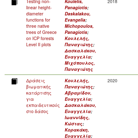
Testing non-
Koulelis,
2018
linear height-
Panagiotis
;
diameter
Daskalakou,
functions for
Evangelia
;
three native
Michopoulos,
trees of Greece
Panagiotis
;
on ICP forests
Κουλελής,
Level II plots
Παναγιώτης
;
Δασκαλάκου,
Ευαγγελία
;
Μιχόπουλος,
Παναγιώτης
Δράσεις
Κουλελής,
2020
βιωματικής
Παναγιώτης
;
κατάρτισης
Αβραμίδου,
για
Ευαγγελία
;
εκπαιδευτικούς
Δασκαλάκου,
στο δάσος
Ευαγγελία
;
Ιωαννίδης,
Κώστας
;
Κορακάκη,
Ευαγγελία
;