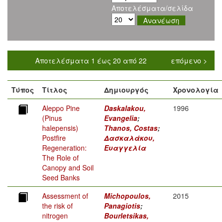
Αποτελέσματα/σελίδα
Αποτελέσματα 1 έως 20 από 22
επόμενο >
Τύπος
Τίτλος
Δημιουργός
Χρονολογία
Aleppo Pine
Daskalakou,
1996
(Pinus
Evangelia
;
halepensis)
Thanos, Costas
;
Postfire
Δασκαλάκου,
Regeneration:
Ευαγγελία
The Role of
Canopy and Soil
Seed Banks
Assessment of
Michopoulos,
2015
the risk of
Panagiotis
;
nitrogen
Bourletsikas,