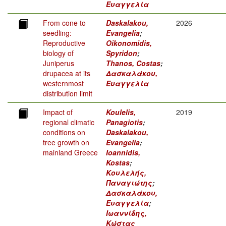
Ευαγγελία
From cone to
Daskalakou,
2026
seedling:
Evangelia
;
Reproductive
Oikonomidis,
biology of
Spyridon
;
Juniperus
Thanos, Costas
;
drupacea at its
Δασκαλάκου,
westernmost
Ευαγγελία
distribution limit
Impact of
Koulelis,
2019
regional climatic
Panagiotis
;
conditions on
Daskalakou,
tree growth on
Evangelia
;
mainland Greece
Ioannidis,
Kostas
;
Κουλελής,
Παναγιώτης
;
Δασκαλάκου,
Ευαγγελία
;
Ιωαννίδης,
Κώστας