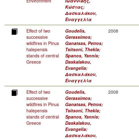
Environment
Ιωαννίδης,
Κώστας
;
Δασκαλάκου,
Ευαγγελία
Effect of two
Goudelis,
2008
successive
Gerassimos
;
wildfires in Pinus
Ganatsas, Petros
;
halepensis
Tsitsoni, Thekla
;
stands of central
Spanos, Yannis
;
Greece
Daskalakou,
Evangelia
;
Δασκαλάκου,
Ευαγγελία
Effect of two
Goudelis,
2008
successive
Gerassimos
;
wildfires in Pinus
Ganatsas, Petros
;
halepensis
Tsitsoni, Thekla
;
stands of central
Spanos, Yannis
;
Greece
Daskalakou,
Evangelia
;
Δασκαλάκου,