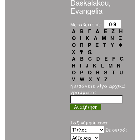
Daskalakou,
Evangelia
0-9
Μεταβείτε σε:
Α
Β
Γ
Δ
Ε
Ζ
Η
Θ
Ι
Κ
Λ
Μ
Ν
Ξ
Ο
Π
Ρ
Σ
Τ
Υ
Φ
Χ
Ψ
Ω
A
B
C
D
E
F
G
H
I
J
K
L
M
N
O
P
Q
R
S
T
U
V
W
X
Y
Z
ή εισάγετε λίγα αρχικά
γράμματα:
Ταξινόμηση ανά:
Σε σειρά: