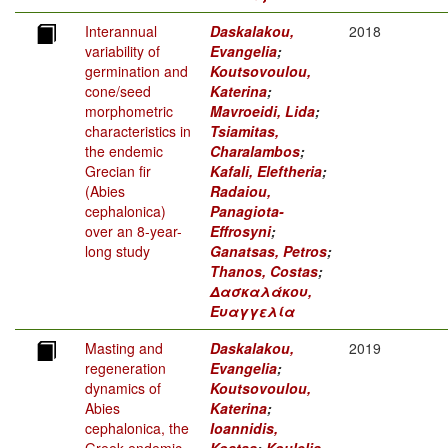
Interannual
Daskalakou,
2018
variability of
Evangelia
;
germination and
Koutsovoulou,
cone/seed
Katerina
;
morphometric
Mavroeidi, Lida
;
characteristics in
Tsiamitas,
the endemic
Charalambos
;
Grecian fir
Kafali, Eleftheria
;
(Abies
Radaiou,
cephalonica)
Panagiota-
over an 8-year-
Effrosyni
;
long study
Ganatsas, Petros
;
Thanos, Costas
;
Δασκαλάκου,
Ευαγγελία
Masting and
Daskalakou,
2019
regeneration
Evangelia
;
dynamics of
Koutsovoulou,
Abies
Katerina
;
cephalonica, the
Ioannidis,