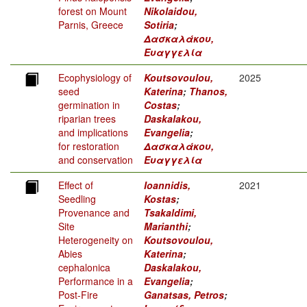
forest on Mount
Nikolaidou,
Parnis, Greece
Sotiria
;
Δασκαλάκου,
Ευαγγελία
Ecophysiology of
Koutsovoulou,
2025
seed
Katerina
;
Thanos,
germination in
Costas
;
riparian trees
Daskalakou,
and implications
Evangelia
;
for restoration
Δασκαλάκου,
and conservation
Ευαγγελία
Effect of
Ioannidis,
2021
Seedling
Kostas
;
Provenance and
Tsakaldimi,
Site
Marianthi
;
Heterogeneity on
Koutsovoulou,
Abies
Katerina
;
cephalonica
Daskalakou,
Performance in a
Evangelia
;
Post-Fire
Ganatsas, Petros
;