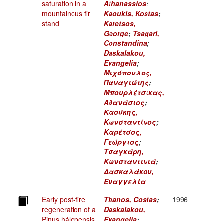
saturation in a
Athanassios
;
mountainous fir
Kaoukis, Kostas
;
stand
Karetsos,
George
;
Tsagari,
Constandina
;
Daskalakou,
Evangelia
;
Μιχόπουλος,
Παναγιώτης
;
Μπουρλέτσικας,
Αθανάσιος
;
Καούκης,
Κωνσταντίνος
;
Καρέτσος,
Γεώργιος
;
Τσαγκάρη,
Κωνσταντινιά
;
Δασκαλάκου,
Ευαγγελία
Early post-fire
Thanos, Costas
;
1996
regeneration of a
Daskalakou,
Pinus hálepensis
Evangelia
;