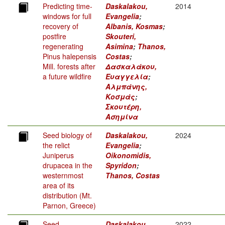
Predicting time-
Daskalakou,
2014
windows for full
Evangelia
;
recovery of
Albanis, Kosmas
;
postfire
Skouteri,
regenerating
Asimina
;
Thanos,
Pinus halepensis
Costas
;
Mill. forests after
Δασκαλάκου,
a future wildfire
Ευαγγελία
;
Αλμπάνης,
Κοσμάς
;
Σκουτέρη,
Ασημίνα
Seed biology of
Daskalakou,
2024
the relict
Evangelia
;
Juniperus
Oikonomidis,
drupacea in the
Spyridon
;
westernmost
Thanos, Costas
area of its
distribution (Mt.
Parnon, Greece)
Seed
Daskalakou,
2022