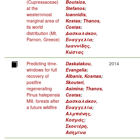
(Cupressaceae)
Boutsios,
at the
Stefanos
;
westernmost
Ioannidis,
marginal area of
Kostas
;
Thanos,
its world
Costas
;
distribution (Mt.
Δασκαλάκου,
Parnon, Greece)
Ευαγγελία
;
Ιωαννίδης,
Κώστας
Predicting time-
Daskalakou,
2014
windows for full
Evangelia
;
recovery of
Albanis, Kosmas
;
postfire
Skouteri,
regenerating
Asimina
;
Thanos,
Pinus halepensis
Costas
;
Mill. forests after
Δασκαλάκου,
a future wildfire
Ευαγγελία
;
Αλμπάνης,
Κοσμάς
;
Σκουτέρη,
Ασημίνα