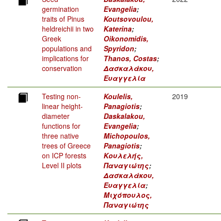
germination
Evangelia
;
traits of Pinus
Koutsovoulou,
heldreichii in two
Katerina
;
Greek
Oikonomidis,
populations and
Spyridon
;
implications for
Thanos, Costas
;
conservation
Δασκαλάκου,
Ευαγγελία
Testing non-
Koulelis,
2019
linear height-
Panagiotis
;
diameter
Daskalakou,
functions for
Evangelia
;
three native
Michopoulos,
trees of Greece
Panagiotis
;
on ICP forests
Κουλελής,
Level II plots
Παναγιώτης
;
Δασκαλάκου,
Ευαγγελία
;
Μιχόπουλος,
Παναγιώτης