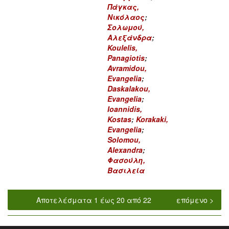
Πάγκας,
Νικόλαος
;
Σολωμού,
Αλεξάνδρα
;
Koulelis,
Panagiotis
;
Avramidou,
Evangelia
;
Daskalakou,
Evangelia
;
Ioannidis,
Kostas
;
Korakaki,
Evangelia
;
Solomou,
Alexandra
;
Φασούλη,
Βασιλεία
Αποτελέσματα 1 έως 20 από 22
επόμενο >